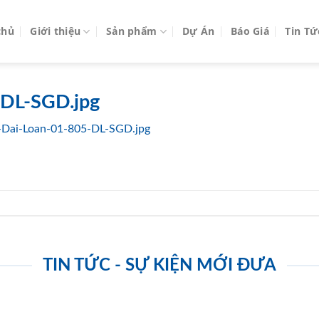
chủ
Giới thiệu
Sản phẩm
Dự Án
Báo Giá
Tin Tứ
-DL-SGD.jpg
-Dai-Loan-01-805-DL-SGD.jpg
TIN TỨC - SỰ KIỆN MỚI ĐƯA