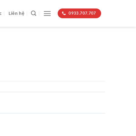
c
Liên hệ
0933.707.707