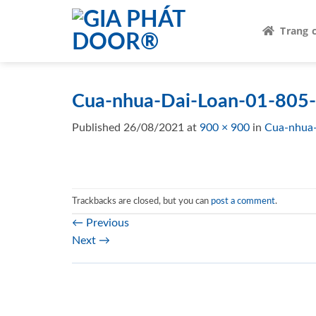
Skip
to
Trang 
content
Cua-nhua-Dai-Loan-01-805
Published
26/08/2021
at
900 × 900
in
Cua-nhua
Trackbacks are closed, but you can
post a comment
.
←
Previous
Next
→