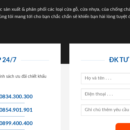
c sản xuất & phân phối các loại cửa gỗ, cửa nhựa, của chống c
úng tôi mang tới cho bạn chắc chắn sẽ khiến bạn hài lòng tuyệt đ
 24/7
ĐK TƯ
ính sách ưu đãi chiết khấu
0834.300.300
0854.901.901
0899.400.400