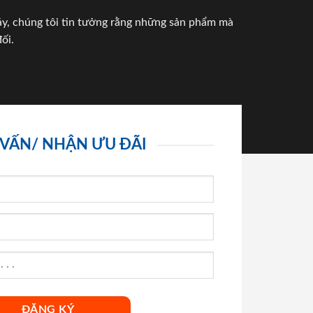
háy, chúng tôi tin tưởng rằng những sản phẩm mà
ối.
 VẤN/ NHẬN ƯU ĐÃI