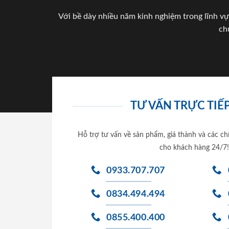
Với bề dày nhiều năm kinh nghiệm trong lĩnh vự
ch
TƯ VẤN TRỰC TIẾP
Hỗ trợ tư vấn về sản phẩm, giá thành và các ch
cho khách hàng 24/7!
0933.707.707
0834.494.494
0855.400.400