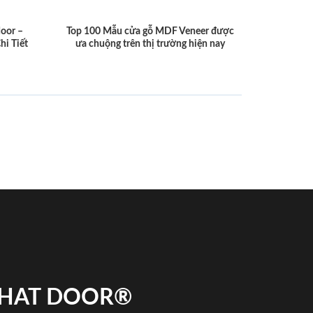
door –
Top 100 Mẫu cửa gỗ MDF Veneer được
hi Tiết
ưa chuộng trên thị trường hiện nay
 PHAT DOOR®