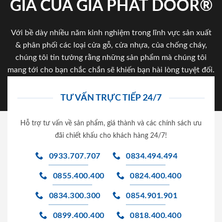
GIA CỦA GIA PHAT DOOR®
Với bề dày nhiều năm kinh nghiệm trong lĩnh vực sản xuất
& phân phối các loại cửa gỗ, cửa nhựa, của chống cháy,
chúng tôi tin tưởng rằng những sản phẩm mà chúng tôi
mang tới cho bạn chắc chắn sẽ khiến bạn hài lòng tuyệt đối.
TƯ VẤN TRỰC TIẾP 24/7
Hỗ trợ tư vấn về sản phẩm, giá thành và các chính sách ưu
đãi chiết khấu cho khách hàng 24/7!
0933.707.707
0834.494.494
0855.400.400
0824.400.400
0834.300.300
0854.901.901
0899.400.400
0818.400.400