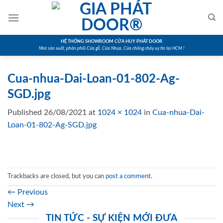
Skip
to
content
HỆ THỐNG SHOWROOM CỬA HUY PHÁT DOOR
Nhà sản xuất, phân phối Cửa gỗ, Cửa Nhựa, Cửa chống cháy uy tín tại HCM !
Cua-nhua-Dai-Loan-01-802-Ag-
SGD.jpg
Published
26/08/2021
at
1024 × 1024
in
Cua-nhua-Dai-
Loan-01-802-Ag-SGD.jpg
Trackbacks are closed, but you can
post a comment
.
←
Previous
Next
→
TIN TỨC - SỰ KIỆN MỚI ĐƯA