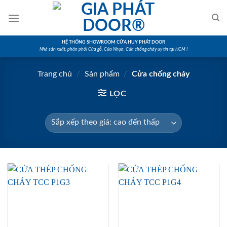
Skip
to
content
HỆ THỐNG SHOWROOM CỬA HUY PHÁT DOOR
Nhà sản xuất, phân phối Cửa gỗ, Cửa Nhựa, Cửa chống cháy uy tín tại HCM !
Trang chủ
/
Sản phẩm
/
Cửa chống cháy
LỌC