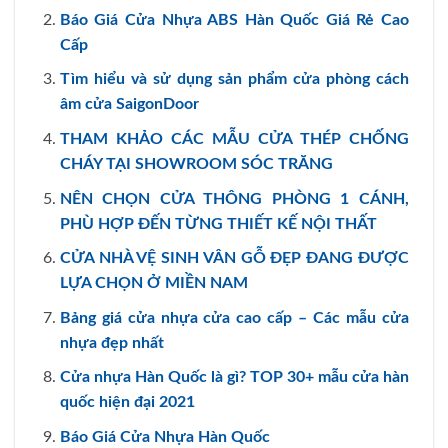
Báo Giá Cửa Nhựa ABS Hàn Quốc Giá Rẻ Cao
Cấp
Tìm hiểu và sử dụng sản phẩm cửa phòng cách
âm cửa SaigonDoor
THAM KHẢO CÁC MẪU CỬA THÉP CHỐNG
CHÁY TẠI SHOWROOM SÓC TRĂNG
NÊN CHỌN CỬA THÔNG PHÒNG 1 CÁNH,
PHÙ HỢP ĐẾN TỪNG THIẾT KẾ NỘI THẤT
CỬA NHÀ VỆ SINH VÂN GỖ ĐẸP ĐANG ĐƯỢC
LỰA CHỌN Ở MIỀN NAM
Bảng giá cửa nhựa cửa cao cấp – Các mẫu cửa
nhựa đẹp nhất
Cửa nhựa Hàn Quốc là gì? TOP 30+ mẫu cửa hàn
quốc hiện đại 2021
Báo Giá Cửa Nhựa Hàn Quốc