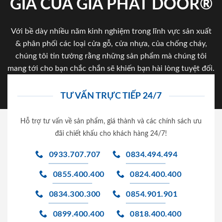
GIA CỦA GIA PHAT DOOR®
Với bề dày nhiều năm kinh nghiệm trong lĩnh vực sản xuất
& phân phối các loại cửa gỗ, cửa nhựa, của chống cháy,
chúng tôi tin tưởng rằng những sản phẩm mà chúng tôi
mang tới cho bạn chắc chắn sẽ khiến bạn hài lòng tuyệt đối.
TƯ VẤN TRỰC TIẾP 24/7
Hỗ trợ tư vấn về sản phẩm, giá thành và các chính sách ưu
đãi chiết khấu cho khách hàng 24/7!
0933.707.707
0834.494.494
0855.400.400
0824.400.400
0834.300.300
0854.901.901
0899.400.400
0818.400.400