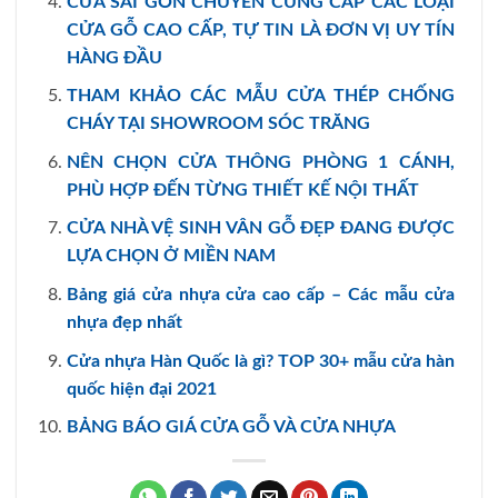
CỬA SÀI GÒN CHUYÊN CUNG CẤP CÁC LOẠI
CỬA GỖ CAO CẤP, TỰ TIN LÀ ĐƠN VỊ UY TÍN
HÀNG ĐẦU
THAM KHẢO CÁC MẪU CỬA THÉP CHỐNG
CHÁY TẠI SHOWROOM SÓC TRĂNG
NÊN CHỌN CỬA THÔNG PHÒNG 1 CÁNH,
PHÙ HỢP ĐẾN TỪNG THIẾT KẾ NỘI THẤT
CỬA NHÀ VỆ SINH VÂN GỖ ĐẸP ĐANG ĐƯỢC
LỰA CHỌN Ở MIỀN NAM
Bảng giá cửa nhựa cửa cao cấp – Các mẫu cửa
nhựa đẹp nhất
Cửa nhựa Hàn Quốc là gì? TOP 30+ mẫu cửa hàn
quốc hiện đại 2021
BẢNG BÁO GIÁ CỬA GỖ VÀ CỬA NHỰA