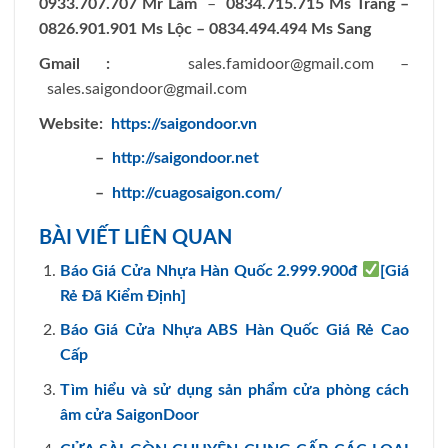
0933.707.707 Mr Lãm
–
0834.715.715 Ms Trang –
0826.901.901 Ms Lộc – 0834.494.494 Ms Sang
Gmail :
sales.famidoor@gmail.com
–
sales.saigondoor@gmail.com
Website:
https://saigondoor.vn
–
http://saigondoor.net
–
http://cuagosaigon.com/
BÀI VIẾT LIÊN QUAN
Báo Giá Cửa Nhựa Hàn Quốc 2.999.900đ
[Giá
Rẻ Đã Kiểm Định]
Báo Giá Cửa Nhựa ABS Hàn Quốc Giá Rẻ Cao
Cấp
Tìm hiểu và sử dụng sản phẩm cửa phòng cách
âm cửa SaigonDoor