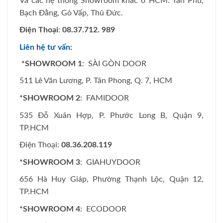
Và các hệ thống Showroom khác ở HCM: Tân Phú,
Bạch Đằng, Gò Vấp, Thủ Đức.
Điện Thoại
:
08.37.712. 989
Liên hệ tư vấn:
*SHOWROOM 1
: SÀI GÒN DOOR
511 Lê Văn Lương, P. Tân Phong, Q. 7, HCM
*SHOWROOM 2
: FAMIDOOR
535 Đỗ Xuân Hợp, P. Phước Long B, Quận 9,
TP.HCM
Điện Thoại:
08.36.208.119
*SHOWROOM 3
: GIAHUYDOOR
656 Hà Huy Giáp, Phường Thạnh Lộc, Quận 12,
TP.HCM
*SHOWROOM 4
: ECODOOR