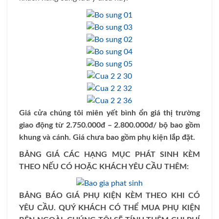
Giá cửa chúng tôi miên yết bình ổn giá thị trường
giao động từ 2.750.000đ – 2.800.000đ/ bộ bao gồm
khung và cánh. Giá chưa bao gồm phụ kiện lắp đặt.
BẢNG GIÁ CÁC HẠNG MỤC PHÁT SINH KÈM
THEO NẾU CÓ HOẶC KHÁCH YÊU CẦU THÊM:
BẢNG BÁO GIÁ PHỤ KIỆN KÈM THEO KHI CÓ
YÊU CẦU. QUÝ KHÁCH CÓ THỂ MUA PHỤ KIỆN