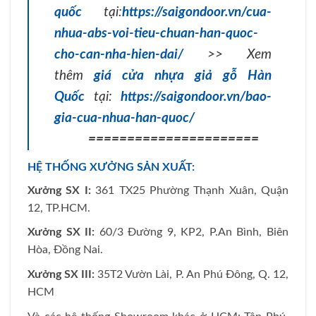
quốc
tại:
https://saigondoor.vn/cua-
nhua-abs-voi-tieu-chuan-han-quoc-
cho-can-nha-hien-dai/
>> Xem
thêm
giá cửa nhựa giả gỗ Hàn
Quốc
tại:
https://saigondoor.vn/bao-
gia-cua-nhua-han-quoc/
======================
HỆ THỐNG XƯỞNG SẢN XUẤT:
Xưởng SX I:
361 TX25 Phường Thạnh Xuân, Quận
12, TP.HCM.
Xưởng SX II:
60/3 Đường 9, KP2, P.An Bình, Biên
Hòa, Đồng Nai.
Xưởng SX III:
35T2 Vườn Lài, P. An Phú Đông, Q. 12,
HCM