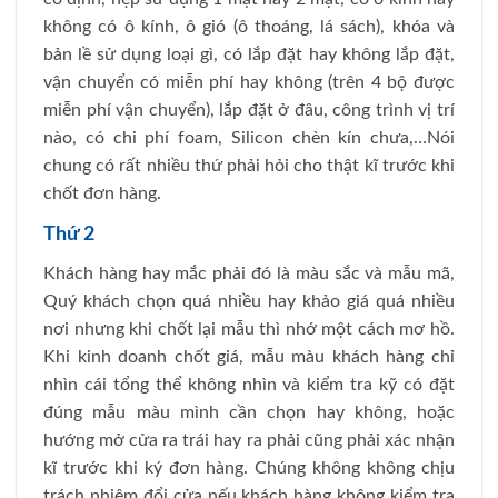
không có ô kính, ô gió (ô thoáng, lá sách), khóa và
bản lề sử dụng loại gì, có lắp đặt hay không lắp đặt,
vận chuyển có miễn phí hay không (trên 4 bộ được
miễn phí vận chuyển), lắp đặt ở đâu, công trình vị trí
nào, có chi phí foam, Silicon chèn kín chưa,…Nói
chung có rất nhiều thứ phải hỏi cho thật kĩ trước khi
chốt đơn hàng.
Thứ 2
Khách hàng hay mắc phải đó là màu sắc và mẫu mã,
Quý khách chọn quá nhiều hay khảo giá quá nhiều
nơi nhưng khi chốt lại mẫu thì nhớ một cách mơ hồ.
Khi kinh doanh chốt giá, mẫu màu khách hàng chỉ
nhìn cái tổng thể không nhìn và kiểm tra kỹ có đặt
đúng mẫu màu mình cần chọn hay không, hoặc
hướng mở cửa ra trái hay ra phải cũng phải xác nhận
kĩ trước khi ký đơn hàng. Chúng không không chịu
trách nhiệm đổi cửa nếu khách hàng không kiểm tra