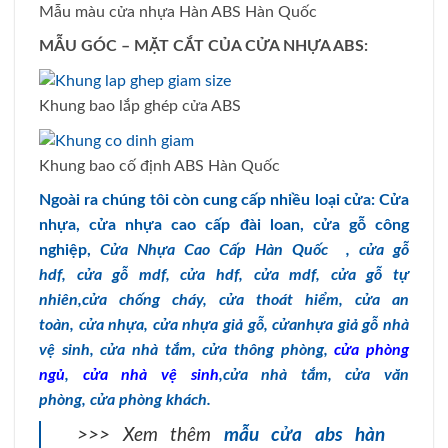
Mẫu màu cửa nhựa Hàn ABS Hàn Quốc
MẪU GÓC – MẶT CẮT CỦA CỬA NHỰA ABS:
Khung bao lắp ghép cửa ABS
Khung bao cố định ABS Hàn Quốc
Ngoài ra chúng tôi còn cung cấp nhiều loại cửa: Cửa
nhựa, cửa nhựa cao cấp đài loan, cửa gỗ công
nghiệp,
Cửa Nhựa Cao Cấp Hàn Quốc
,
cửa gỗ
hdf
,
cửa gỗ mdf
,
cửa hdf
,
cửa mdf
,
cửa gỗ tự
nhiên,
cửa chống cháy
,
cửa thoát hiểm
,
cửa an
toàn
,
cửa nhựa
,
cửa nhựa giả gỗ
,
cửanhựa giả gỗ nhà
vệ sinh
,
cửa nhà tắm
,
cửa thông phòng
,
cửa phòng
ngủ
,
cửa nhà vệ sinh
,
cửa nhà tắm
,
cửa văn
phòng
,
cửa phòng khách.
>>> Xem thêm
mẫu cửa abs hàn