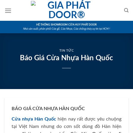
Skip
to
content
HỆ THỐNG SHOWROOM CỬA HUY PHÁT DOOR
Nhà sản xuất, phân phối Cửa gỗ, Cửa Nhựa, Cửa chống cháy uy tín tại HCM !
TIN TỨC
Báo Giá Cửa Nhựa Hàn Quốc
BÁO GIÁ CỬA NHỰA HÀN QUỐC
Cửa nhựa Hàn Quốc
hiện nay rất được yêu chuộng
tại Việt Nam nhưng do cơn sốt dùng đồ Hàn hiện