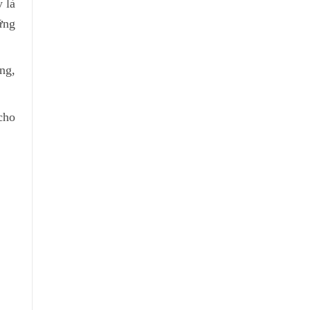
y là
ững
ng,
cho