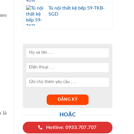
Tủ nội thất kệ bếp 59-TKB-
SGD
heo
 là
HOẶC
Hotline: 0933.707.707