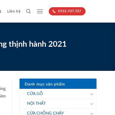
c
Liên hệ
0933.707.707
ng thịnh hành 2021
Danh mục sản phẩm
úng
CỬA GỖ
năm
NỘI THẤT
CỬA CHỐNG CHÁY