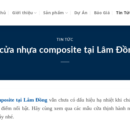
chủ
Giới thiệu
Sản phẩm
Dự Án
Báo Giá
Tin Tứ
TIN TỨC
cửa nhựa composite tại Lâm Đồ
posite tại Lâm Đồng
vẫn chưa có dấu hiệu hạ nhiệt khi ch
 điểm nổi bật. Hãy cùng xem qua các mẫu cửa thịnh hành 
ây nhé.