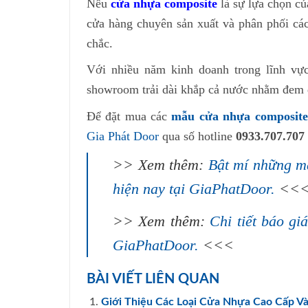
Nếu
cửa nhựa composite
là sự lựa chọn củ
cửa hàng chuyên sản xuất và phân phối các
chắc.
Với nhiều năm kinh doanh trong lĩnh vự
showroom trải dài khắp cả nước nhằm đem đ
Để đặt mua các
mẫu cửa nhựa composit
Gia Phát Door
qua số hotline
0933.707.707
>> Xem thêm:
Bật mí những m
hiện nay tại GiaPhatDoor.
<<
>> Xem thêm:
Chi tiết báo g
GiaPhatDoor.
<<<
BÀI VIẾT LIÊN QUAN
Giới Thiệu Các Loại Cửa Nhựa Cao Cấp V