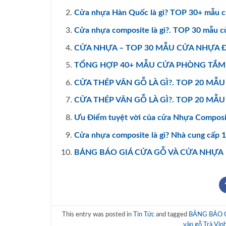
Cửa nhựa Hàn Quốc là gì? TOP 30+ mẫu c
Cửa nhựa composite là gì?. TOP 30 mẫu c
CỬA NHỰA – TOP 30 MẪU CỬA NHỰA 
TỔNG HỢP 40+ MẪU CỬA PHÒNG TẮM
CỬA THÉP VÂN GỖ LÀ GÌ?. TOP 20 MẪ
CỬA THÉP VÂN GỖ LÀ GÌ?. TOP 20 M
Ưu Điểm tuyệt vời của cửa Nhựa Composi
Cửa nhựa composite là gì? Nhà cung cấp 
BẢNG BÁO GIÁ CỬA GỖ VÀ CỬA NHỰA
This entry was posted in
Tin Tức
and tagged
BẢNG BÁO 
vân gỗ Trà Vin