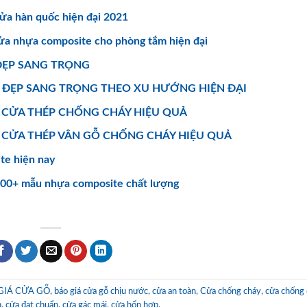
ửa hàn quốc hiện đại 2021
ửa nhựa composite cho phòng tắm hiện đại
ĐẸP SANG TRỌNG
 ĐẸP SANG TRỌNG THEO XU HƯỚNG HIỆN ĐẠI
U CỬA THÉP CHỐNG CHÁY HIỆU QUẢ
ẪU CỬA THÉP VÂN GỖ CHỐNG CHÁY HIỆU QUẢ
te hiện nay
100+ mẫu nhựa composite chất lượng
GIÁ CỬA GỖ
,
báo giá cửa gỗ chịu nước
,
cửa an toàn
,
Cửa chống cháy
,
cửa chống
h
,
cửa đạt chuẩn
,
cửa gác mái
,
cửa hổn hợp
.