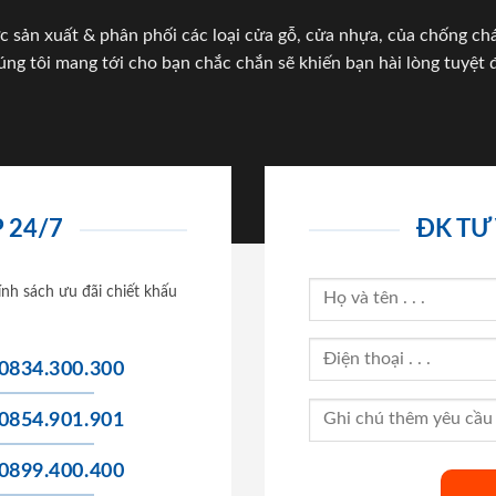
c sản xuất & phân phối các loại cửa gỗ, cửa nhựa, của chống c
úng tôi mang tới cho bạn chắc chắn sẽ khiến bạn hài lòng tuyệt đ
 24/7
ĐK TƯ
ính sách ưu đãi chiết khấu
0834.300.300
0854.901.901
0899.400.400