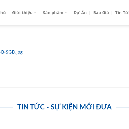
chủ
Giới thiệu
Sản phẩm
Dự Án
Báo Giá
Tin Tứ
-B-SGD.jpg
TIN TỨC - SỰ KIỆN MỚI ĐƯA