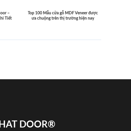
door –
Top 100 Mẫu cửa gỗ MDF Veneer được
hi Tiết
ưa chuộng trên thị trường hiện nay
 PHAT DOOR®