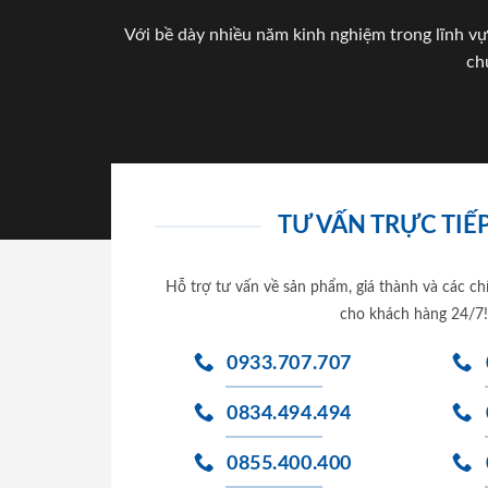
Với bề dày nhiều năm kinh nghiệm trong lĩnh vự
ch
TƯ VẤN TRỰC TIẾP
Hỗ trợ tư vấn về sản phẩm, giá thành và các ch
cho khách hàng 24/7!
0933.707.707
0834.494.494
0855.400.400