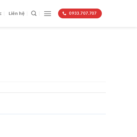
c
Liên hệ
0933.707.707