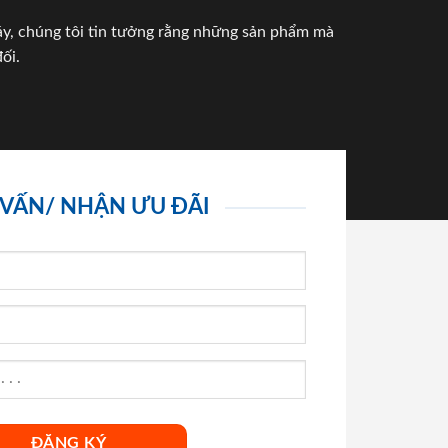
háy, chúng tôi tin tưởng rằng những sản phẩm mà
ối.
 VẤN/ NHẬN ƯU ĐÃI