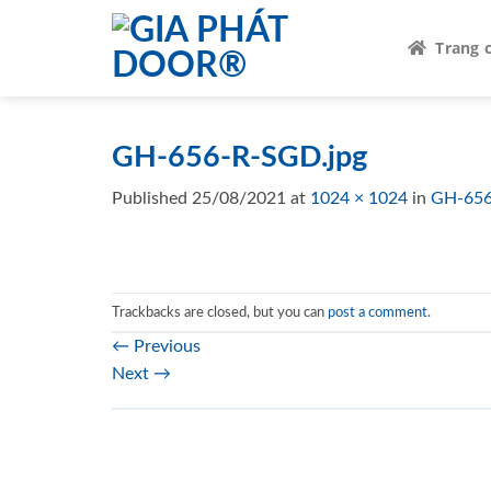
Skip
to
Trang 
content
GH-656-R-SGD.jpg
Published
25/08/2021
at
1024 × 1024
in
GH-656
Trackbacks are closed, but you can
post a comment
.
←
Previous
Next
→