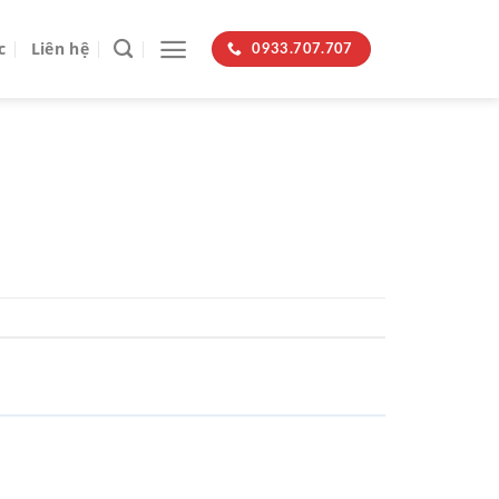
c
Liên hệ
0933.707.707