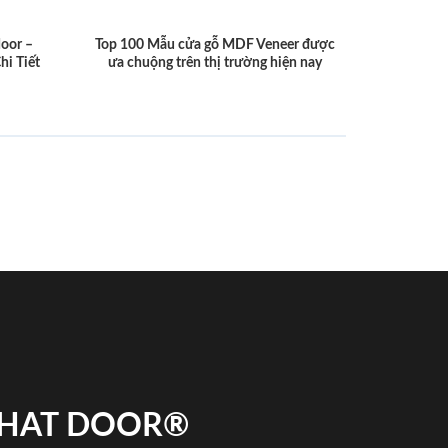
door –
Top 100 Mẫu cửa gỗ MDF Veneer được
hi Tiết
ưa chuộng trên thị trường hiện nay
 PHAT DOOR®