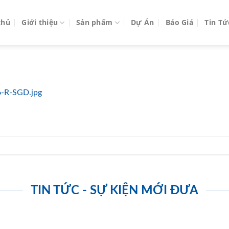
chủ
Giới thiệu
Sản phẩm
Dự Án
Báo Giá
Tin Tứ
-R-SGD.jpg
TIN TỨC - SỰ KIỆN MỚI ĐƯA