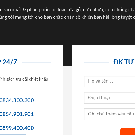
c sản xuất & phân phối các loại cửa gỗ, cửa nhựa, của chống c
úng tôi mang tới cho bạn chắc chắn sẽ khiến bạn hài lòng tuyệt đ
 24/7
ĐK TƯ
ính sách ưu đãi chiết khấu
0834.300.300
0854.901.901
0899.400.400