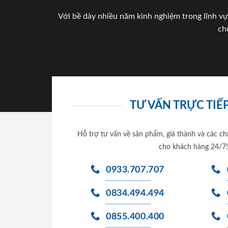
Với bề dày nhiều năm kinh nghiệm trong lĩnh vự
ch
TƯ VẤN TRỰC TIẾP
Hỗ trợ tư vấn về sản phẩm, giá thành và các ch
cho khách hàng 24/7!
0933.707.707
0834.494.494
0855.400.400