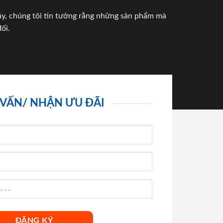
háy, chúng tôi tin tưởng rằng những sản phẩm mà
ối.
 VẤN/ NHẬN ƯU ĐÃI