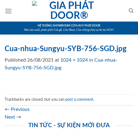
Skip
to
content
HỆ THỐNG SHOWROOM CỬA HUY PHÁT DOOR
Nhà sản xuất, phân phối Cửa gỗ, Cửa Nhựa, Cửa chống cháy uy tín tại HCM !
Cua-nhua-Sungyu-SYB-756-SGD.jpg
Published
26/08/2021
at
1024 × 1024
in
Cua-nhua-
Sungyu-SYB-756-SGD.jpg
Trackbacks are closed, but you can
post a comment
.
←
Previous
Next
→
TIN TỨC - SỰ KIỆN MỚI ĐƯA