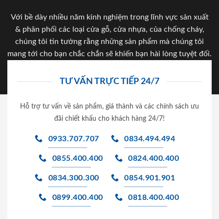
Với bề dày nhiều năm kinh nghiệm trong lĩnh vực sản xuất
& phân phối các loại cửa gỗ, cửa nhựa, của chống cháy,
chúng tôi tin tưởng rằng những sản phẩm mà chúng tôi
mang tới cho bạn chắc chắn sẽ khiến bạn hài lòng tuyệt đối.
TƯ VẤN TRỰC TIẾP 24/7
Hỗ trợ tư vấn về sản phẩm, giá thành và các chính sách ưu
đãi chiết khấu cho khách hàng 24/7!
0933.707.707
0834.494.494
0855.400.400
0824.400.400
0834.300.300
0854.901.901
0899.400.400
0818.400.400