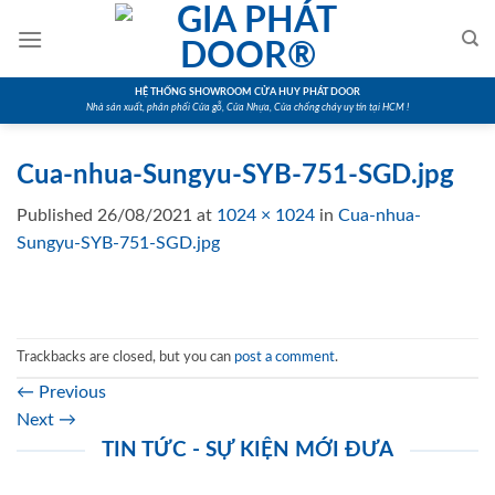
Skip
to
content
HỆ THỐNG SHOWROOM CỬA HUY PHÁT DOOR
Nhà sản xuất, phân phối Cửa gỗ, Cửa Nhựa, Cửa chống cháy uy tín tại HCM !
Cua-nhua-Sungyu-SYB-751-SGD.jpg
Published
26/08/2021
at
1024 × 1024
in
Cua-nhua-
Sungyu-SYB-751-SGD.jpg
Trackbacks are closed, but you can
post a comment
.
←
Previous
Next
→
TIN TỨC - SỰ KIỆN MỚI ĐƯA