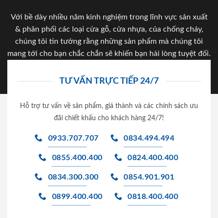
Với bề dày nhiều năm kinh nghiệm trong lĩnh vực sản xuất
& phân phối các loại cửa gỗ, cửa nhựa, của chống cháy,
chúng tôi tin tưởng rằng những sản phẩm mà chúng tôi
mang tới cho bạn chắc chắn sẽ khiến bạn hài lòng tuyệt đối.
TƯ VẤN TRỰC TIẾP 24/7
Hỗ trợ tư vấn về sản phẩm, giá thành và các chính sách ưu
đãi chiết khấu cho khách hàng 24/7!
0933.707.707
0834.494.494
0855.400.400
0824.400.400
0834.300.300
0854.901.901
0899.400.400
0818.400.400