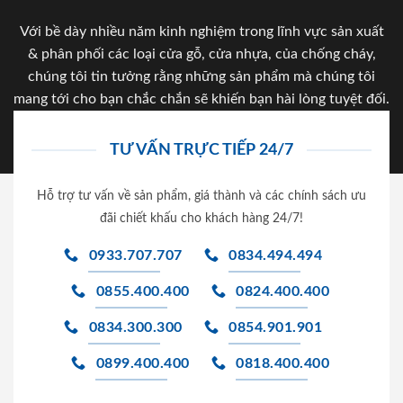
Với bề dày nhiều năm kinh nghiệm trong lĩnh vực sản xuất
& phân phối các loại cửa gỗ, cửa nhựa, của chống cháy,
chúng tôi tin tưởng rằng những sản phẩm mà chúng tôi
mang tới cho bạn chắc chắn sẽ khiến bạn hài lòng tuyệt đối.
TƯ VẤN TRỰC TIẾP 24/7
Hỗ trợ tư vấn về sản phẩm, giá thành và các chính sách ưu
đãi chiết khấu cho khách hàng 24/7!
0933.707.707
0834.494.494
0855.400.400
0824.400.400
0834.300.300
0854.901.901
0899.400.400
0818.400.400