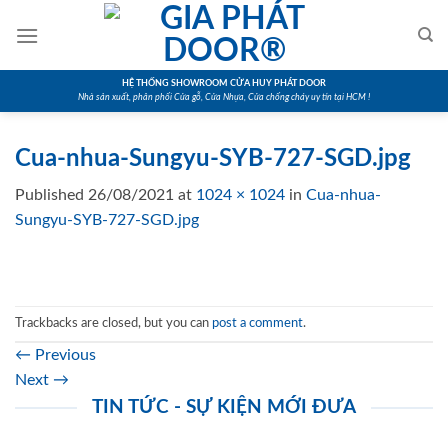
Skip
to
content
HỆ THỐNG SHOWROOM CỬA HUY PHÁT DOOR
Nhà sản xuất, phân phối Cửa gỗ, Cửa Nhựa, Cửa chống cháy uy tín tại HCM !
Cua-nhua-Sungyu-SYB-727-SGD.jpg
Published
26/08/2021
at
1024 × 1024
in
Cua-nhua-
Sungyu-SYB-727-SGD.jpg
Trackbacks are closed, but you can
post a comment
.
←
Previous
Next
→
TIN TỨC - SỰ KIỆN MỚI ĐƯA