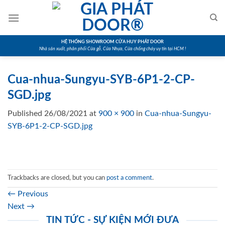
Skip
to
content
HỆ THỐNG SHOWROOM CỬA HUY PHÁT DOOR
Nhà sản xuất, phân phối Cửa gỗ, Cửa Nhựa, Cửa chống cháy uy tín tại HCM !
Cua-nhua-Sungyu-SYB-6P1-2-CP-
SGD.jpg
Published
26/08/2021
at
900 × 900
in
Cua-nhua-Sungyu-
SYB-6P1-2-CP-SGD.jpg
Trackbacks are closed, but you can
post a comment
.
←
Previous
Next
→
TIN TỨC - SỰ KIỆN MỚI ĐƯA