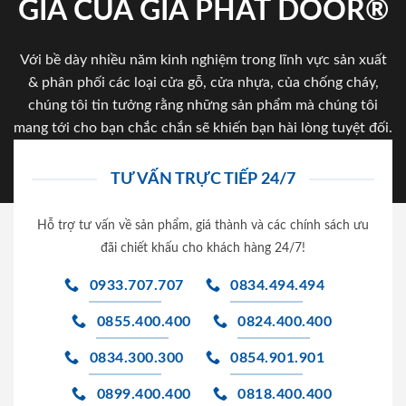
GIA CỦA GIA PHAT DOOR®
Với bề dày nhiều năm kinh nghiệm trong lĩnh vực sản xuất
& phân phối các loại cửa gỗ, cửa nhựa, của chống cháy,
chúng tôi tin tưởng rằng những sản phẩm mà chúng tôi
mang tới cho bạn chắc chắn sẽ khiến bạn hài lòng tuyệt đối.
TƯ VẤN TRỰC TIẾP 24/7
Hỗ trợ tư vấn về sản phẩm, giá thành và các chính sách ưu
đãi chiết khấu cho khách hàng 24/7!
0933.707.707
0834.494.494
0855.400.400
0824.400.400
0834.300.300
0854.901.901
0899.400.400
0818.400.400