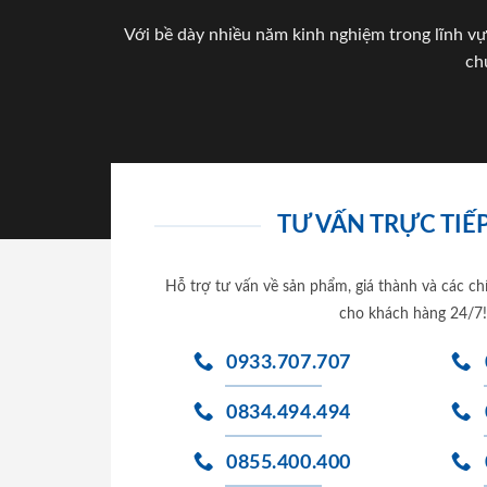
Với bề dày nhiều năm kinh nghiệm trong lĩnh vự
ch
TƯ VẤN TRỰC TIẾP
Hỗ trợ tư vấn về sản phẩm, giá thành và các ch
cho khách hàng 24/7!
0933.707.707
0834.494.494
0855.400.400