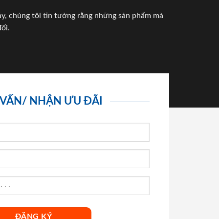
háy, chúng tôi tin tưởng rằng những sản phẩm mà
ối.
 VẤN/ NHẬN ƯU ĐÃI