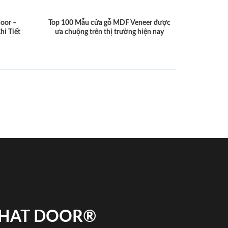
door –
Top 100 Mẫu cửa gỗ MDF Veneer được
hi Tiết
ưa chuộng trên thị trường hiện nay
 PHAT DOOR®