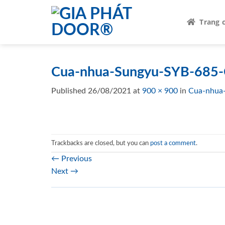
Skip
to
Trang 
content
Cua-nhua-Sungyu-SYB-685-
Published
26/08/2021
at
900 × 900
in
Cua-nhua
Trackbacks are closed, but you can
post a comment
.
←
Previous
Next
→