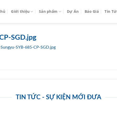
chủ
Giới thiệu
Sản phẩm
Dự Án
Báo Giá
Tin Tứ
CP-SGD.jpg
-Sungyu-SYB-685-CP-SGD.jpg
TIN TỨC - SỰ KIỆN MỚI ĐƯA