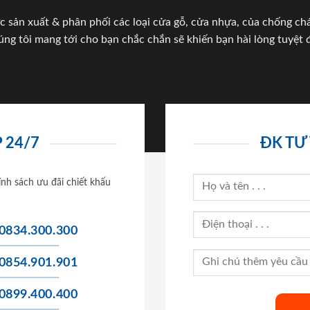
c sản xuất & phân phối các loại cửa gỗ, cửa nhựa, của chống c
úng tôi mang tới cho bạn chắc chắn sẽ khiến bạn hài lòng tuyệt đ
 24/7
ĐK TƯ
ính sách ưu đãi chiết khấu
0834.300.300
0854.901.901
0899.400.400