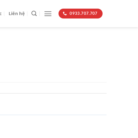
c
Liên hệ
0933.707.707