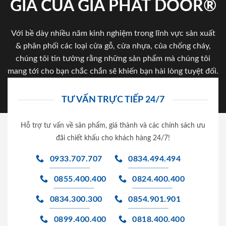
GIA CỦA GIA PHAT DOOR®
Với bề dày nhiều năm kinh nghiệm trong lĩnh vực sản xuất
& phân phối các loại cửa gỗ, cửa nhựa, của chống cháy,
chúng tôi tin tưởng rằng những sản phẩm mà chúng tôi
mang tới cho bạn chắc chắn sẽ khiến bạn hài lòng tuyệt đối.
TƯ VẤN TRỰC TIẾP 24/7
Hỗ trợ tư vấn về sản phẩm, giá thành và các chính sách ưu
đãi chiết khấu cho khách hàng 24/7!
0933.707.707
0834.494.494
0855.400.400
0824.400.400
0834.300.300
0854.901.901
0899.400.400
0818.400.400