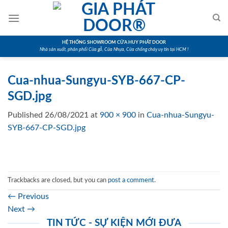
Skip
to
content
HỆ THỐNG SHOWROOM CỬA HUY PHÁT DOOR
Nhà sản xuất, phân phối Cửa gỗ, Cửa Nhựa, Cửa chống cháy uy tín tại HCM !
Cua-nhua-Sungyu-SYB-667-CP-
SGD.jpg
Published
26/08/2021
at
900 × 900
in
Cua-nhua-Sungyu-
SYB-667-CP-SGD.jpg
Trackbacks are closed, but you can
post a comment
.
←
Previous
Next
→
TIN TỨC - SỰ KIỆN MỚI ĐƯA