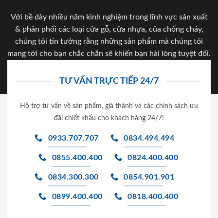
Với bề dày nhiều năm kinh nghiệm trong lĩnh vực sản xuất
& phân phối các loại cửa gỗ, cửa nhựa, của chống cháy,
chúng tôi tin tưởng rằng những sản phẩm mà chúng tôi
mang tới cho bạn chắc chắn sẽ khiến bạn hài lòng tuyệt đối.
TƯ VẤN TRỰC TIẾP 24/7
Hỗ trợ tư vấn về sản phẩm, giá thành và các chính sách ưu
đãi chiết khấu cho khách hàng 24/7!
0933.707.707
0834.494.494
0855.400.400
0824.400.400
0834.300.300
0854.901.901
0899.400.400
0818.400.400