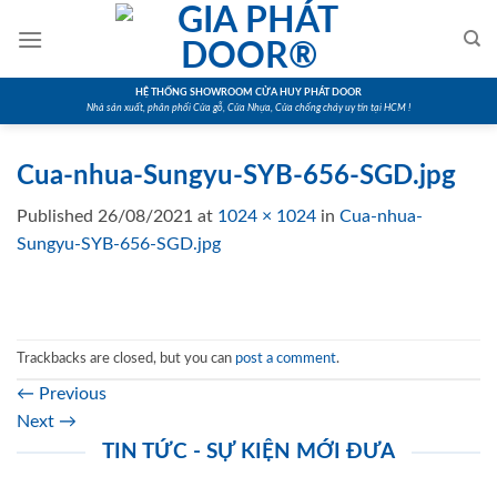
Skip
to
content
HỆ THỐNG SHOWROOM CỬA HUY PHÁT DOOR
Nhà sản xuất, phân phối Cửa gỗ, Cửa Nhựa, Cửa chống cháy uy tín tại HCM !
Cua-nhua-Sungyu-SYB-656-SGD.jpg
Published
26/08/2021
at
1024 × 1024
in
Cua-nhua-
Sungyu-SYB-656-SGD.jpg
Trackbacks are closed, but you can
post a comment
.
←
Previous
Next
→
TIN TỨC - SỰ KIỆN MỚI ĐƯA