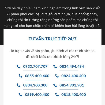
Với bề dày nhiều năm kinh nghiệm trong lĩnh vực sản xuất
& phân phối các loại cửa gỗ, cửa nhựa, của chống cháy,
chúng tôi tin tưởng rằng những sản phẩm mà chúng tôi
mang tới cho bạn chắc chắn sẽ khiến bạn hài lòng tuyệt đối.
TƯ VẤN TRỰC TIẾP 24/7
Hỗ trợ tư vấn về sản phẩm, giá thành và các chính sách ưu
đãi chiết khấu cho khách hàng 24/7!
0933.707.707
0834.494.494
0855.400.400
0824.400.400
0834.300.300
0854.901.901
0899.400.400
0818.400.400