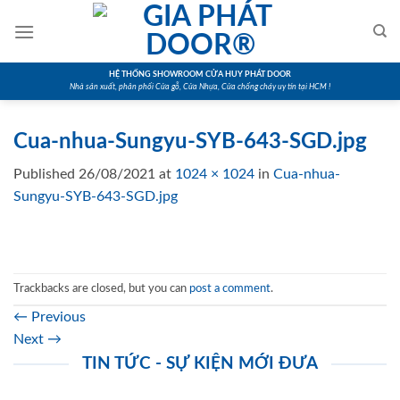
Skip
to
content
HỆ THỐNG SHOWROOM CỬA HUY PHÁT DOOR
Nhà sản xuất, phân phối Cửa gỗ, Cửa Nhựa, Cửa chống cháy uy tín tại HCM !
Cua-nhua-Sungyu-SYB-643-SGD.jpg
Published
26/08/2021
at
1024 × 1024
in
Cua-nhua-
Sungyu-SYB-643-SGD.jpg
Trackbacks are closed, but you can
post a comment
.
←
Previous
Next
→
TIN TỨC - SỰ KIỆN MỚI ĐƯA