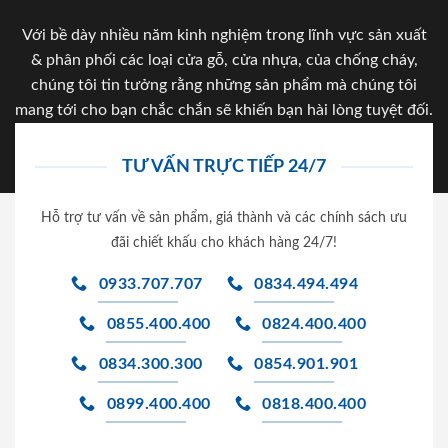
Với bề dày nhiều năm kinh nghiệm trong lĩnh vực sản xuất
& phân phối các loại cửa gỗ, cửa nhựa, của chống cháy,
chúng tôi tin tưởng rằng những sản phẩm mà chúng tôi
mang tới cho bạn chắc chắn sẽ khiến bạn hài lòng tuyệt đối.
TƯ VẤN TRỰC TIẾP 24/7
Hỗ trợ tư vấn về sản phẩm, giá thành và các chính sách ưu
đãi chiết khấu cho khách hàng 24/7!
0933.707.707
0834.494.494
0855.400.400
0824.400.400
0834.300.300
0854.901.901
0899.400.400
0818.400.400