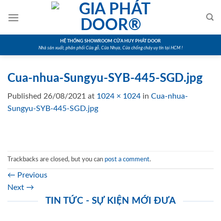
Skip
to
content
HỆ THỐNG SHOWROOM CỬA HUY PHÁT DOOR
Nhà sản xuất, phân phối Cửa gỗ, Cửa Nhựa, Cửa chống cháy uy tín tại HCM !
Cua-nhua-Sungyu-SYB-445-SGD.jpg
Published
26/08/2021
at
1024 × 1024
in
Cua-nhua-
Sungyu-SYB-445-SGD.jpg
Trackbacks are closed, but you can
post a comment
.
←
Previous
Next
→
TIN TỨC - SỰ KIỆN MỚI ĐƯA