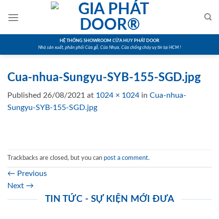
Skip
to
content
HỆ THỐNG SHOWROOM CỬA HUY PHÁT DOOR
Nhà sản xuất, phân phối Cửa gỗ, Cửa Nhựa, Cửa chống cháy uy tín tại HCM !
Cua-nhua-Sungyu-SYB-155-SGD.jpg
Published
26/08/2021
at
1024 × 1024
in
Cua-nhua-
Sungyu-SYB-155-SGD.jpg
Trackbacks are closed, but you can
post a comment
.
←
Previous
Next
→
TIN TỨC - SỰ KIỆN MỚI ĐƯA