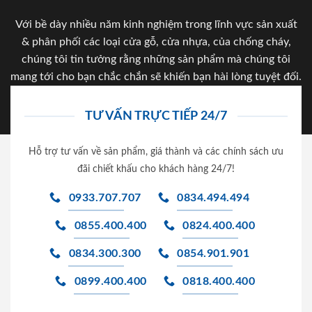
Với bề dày nhiều năm kinh nghiệm trong lĩnh vực sản xuất
& phân phối các loại cửa gỗ, cửa nhựa, của chống cháy,
chúng tôi tin tưởng rằng những sản phẩm mà chúng tôi
mang tới cho bạn chắc chắn sẽ khiến bạn hài lòng tuyệt đối.
TƯ VẤN TRỰC TIẾP 24/7
Hỗ trợ tư vấn về sản phẩm, giá thành và các chính sách ưu
đãi chiết khấu cho khách hàng 24/7!
0933.707.707
0834.494.494
0855.400.400
0824.400.400
0834.300.300
0854.901.901
0899.400.400
0818.400.400