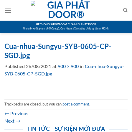
Skip
to
content
HỆ THỐNG SHOWROOM CỬA HUY PHÁT DOOR
Nhà sản xuất, phân phối Cửa gỗ, Cửa Nhựa, Cửa chống cháy uy tín tại HCM !
Cua-nhua-Sungyu-SYB-0605-CP-
SGD.jpg
Published
26/08/2021
at
900 × 900
in
Cua-nhua-Sungyu-
SYB-0605-CP-SGD.jpg
Trackbacks are closed, but you can
post a comment
.
←
Previous
Next
→
TIN TỨC - SỰ KIỆN MỚI ĐƯA