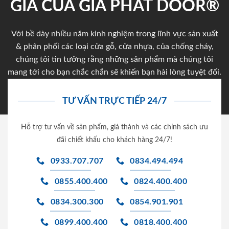
GIA CỦA GIA PHAT DOOR®
Với bề dày nhiều năm kinh nghiệm trong lĩnh vực sản xuất
& phân phối các loại cửa gỗ, cửa nhựa, của chống cháy,
chúng tôi tin tưởng rằng những sản phẩm mà chúng tôi
mang tới cho bạn chắc chắn sẽ khiến bạn hài lòng tuyệt đối.
TƯ VẤN TRỰC TIẾP 24/7
Hỗ trợ tư vấn về sản phẩm, giá thành và các chính sách ưu
đãi chiết khấu cho khách hàng 24/7!
0933.707.707
0834.494.494
0855.400.400
0824.400.400
0834.300.300
0854.901.901
0899.400.400
0818.400.400