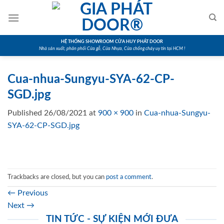
Skip
to
content
HỆ THỐNG SHOWROOM CỬA HUY PHÁT DOOR
Nhà sản xuất, phân phối Cửa gỗ, Cửa Nhựa, Cửa chống cháy uy tín tại HCM !
Cua-nhua-Sungyu-SYA-62-CP-
SGD.jpg
Published
26/08/2021
at
900 × 900
in
Cua-nhua-Sungyu-
SYA-62-CP-SGD.jpg
Trackbacks are closed, but you can
post a comment
.
←
Previous
Next
→
TIN TỨC - SỰ KIỆN MỚI ĐƯA