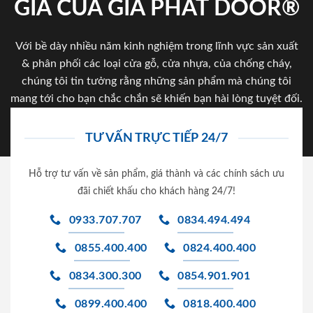
GIA CỦA GIA PHAT DOOR®
Với bề dày nhiều năm kinh nghiệm trong lĩnh vực sản xuất
& phân phối các loại cửa gỗ, cửa nhựa, của chống cháy,
chúng tôi tin tưởng rằng những sản phẩm mà chúng tôi
mang tới cho bạn chắc chắn sẽ khiến bạn hài lòng tuyệt đối.
TƯ VẤN TRỰC TIẾP 24/7
Hỗ trợ tư vấn về sản phẩm, giá thành và các chính sách ưu
đãi chiết khấu cho khách hàng 24/7!
0933.707.707
0834.494.494
0855.400.400
0824.400.400
0834.300.300
0854.901.901
0899.400.400
0818.400.400