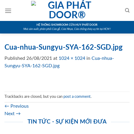
Skip
to
content
HỆ THỐNG SHOWROOM CỬA HUY PHÁT DOOR
Nhà sản xuất, phân phối Cửa gỗ, Cửa Nhựa, Cửa chống cháy uy tín tại HCM !
Cua-nhua-Sungyu-SYA-162-SGD.jpg
Published
26/08/2021
at
1024 × 1024
in
Cua-nhua-
Sungyu-SYA-162-SGD.jpg
Trackbacks are closed, but you can
post a comment
.
←
Previous
Next
→
TIN TỨC - SỰ KIỆN MỚI ĐƯA