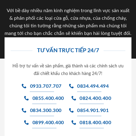
Với bề dày nhiều năm kinh nghiệm trong lĩnh vực sản xuất
& phân phối các loại cửa gỗ, cửa nhựa, của chống cháy,
chúng tôi tin tưởng rằng những sản phẩm mà chúng tôi
mang tới cho bạn chắc chắn sẽ khiến bạn hài lòng tuyệt đối.
TƯ VẤN TRỰC TIẾP 24/7
Hỗ trợ tư vấn về sản phẩm, giá thành và các chính sách ưu
đãi chiết khấu cho khách hàng 24/7!
0933.707.707
0834.494.494
0855.400.400
0824.400.400
0834.300.300
0854.901.901
0899.400.400
0818.400.400