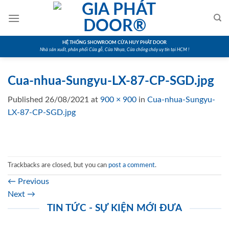
Skip
to
content
HỆ THỐNG SHOWROOM CỬA HUY PHÁT DOOR
Nhà sản xuất, phân phối Cửa gỗ, Cửa Nhựa, Cửa chống cháy uy tín tại HCM !
Cua-nhua-Sungyu-LX-87-CP-SGD.jpg
Published
26/08/2021
at
900 × 900
in
Cua-nhua-Sungyu-
LX-87-CP-SGD.jpg
Trackbacks are closed, but you can
post a comment
.
←
Previous
Next
→
TIN TỨC - SỰ KIỆN MỚI ĐƯA