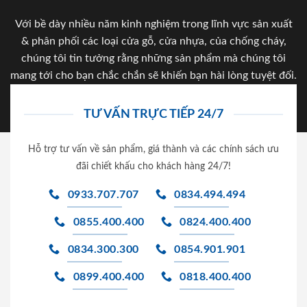
Với bề dày nhiều năm kinh nghiệm trong lĩnh vực sản xuất
& phân phối các loại cửa gỗ, cửa nhựa, của chống cháy,
chúng tôi tin tưởng rằng những sản phẩm mà chúng tôi
mang tới cho bạn chắc chắn sẽ khiến bạn hài lòng tuyệt đối.
TƯ VẤN TRỰC TIẾP 24/7
Hỗ trợ tư vấn về sản phẩm, giá thành và các chính sách ưu
đãi chiết khấu cho khách hàng 24/7!
0933.707.707
0834.494.494
0855.400.400
0824.400.400
0834.300.300
0854.901.901
0899.400.400
0818.400.400