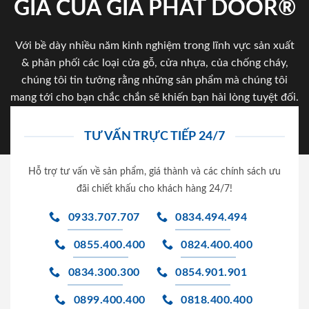
GIA CỦA GIA PHAT DOOR®
Với bề dày nhiều năm kinh nghiệm trong lĩnh vực sản xuất
& phân phối các loại cửa gỗ, cửa nhựa, của chống cháy,
chúng tôi tin tưởng rằng những sản phẩm mà chúng tôi
mang tới cho bạn chắc chắn sẽ khiến bạn hài lòng tuyệt đối.
TƯ VẤN TRỰC TIẾP 24/7
Hỗ trợ tư vấn về sản phẩm, giá thành và các chính sách ưu
đãi chiết khấu cho khách hàng 24/7!
0933.707.707
0834.494.494
0855.400.400
0824.400.400
0834.300.300
0854.901.901
0899.400.400
0818.400.400