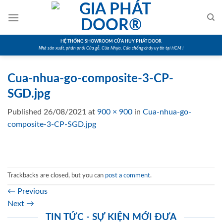
Skip
to
content
HỆ THỐNG SHOWROOM CỬA HUY PHÁT DOOR
Nhà sản xuất, phân phối Cửa gỗ, Cửa Nhựa, Cửa chống cháy uy tín tại HCM !
Cua-nhua-go-composite-3-CP-
SGD.jpg
Published
26/08/2021
at
900 × 900
in
Cua-nhua-go-
composite-3-CP-SGD.jpg
Trackbacks are closed, but you can
post a comment
.
←
Previous
Next
→
TIN TỨC - SỰ KIỆN MỚI ĐƯA