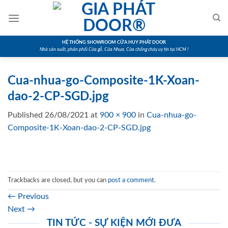
Skip
to
content
HỆ THỐNG SHOWROOM CỬA HUY PHÁT DOOR
Nhà sản xuất, phân phối Cửa gỗ, Cửa Nhựa, Cửa chống cháy uy tín tại HCM !
Cua-nhua-go-Composite-1K-Xoan-
dao-2-CP-SGD.jpg
Published
26/08/2021
at
900 × 900
in
Cua-nhua-go-
Composite-1K-Xoan-dao-2-CP-SGD.jpg
Trackbacks are closed, but you can
post a comment
.
←
Previous
Next
→
TIN TỨC - SỰ KIỆN MỚI ĐƯA