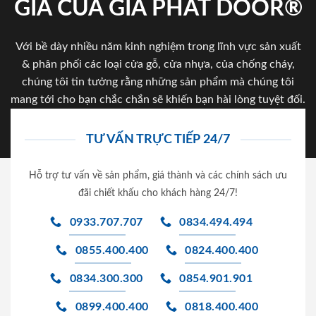
GIA CỦA GIA PHAT DOOR®
Với bề dày nhiều năm kinh nghiệm trong lĩnh vực sản xuất
& phân phối các loại cửa gỗ, cửa nhựa, của chống cháy,
chúng tôi tin tưởng rằng những sản phẩm mà chúng tôi
mang tới cho bạn chắc chắn sẽ khiến bạn hài lòng tuyệt đối.
TƯ VẤN TRỰC TIẾP 24/7
Hỗ trợ tư vấn về sản phẩm, giá thành và các chính sách ưu
đãi chiết khấu cho khách hàng 24/7!
0933.707.707
0834.494.494
0855.400.400
0824.400.400
0834.300.300
0854.901.901
0899.400.400
0818.400.400