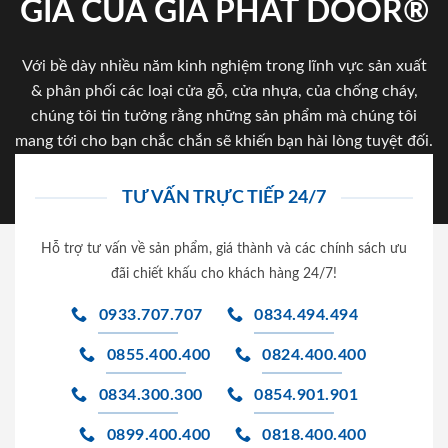
GIA CỦA GIA PHAT DOOR®
Với bề dày nhiều năm kinh nghiệm trong lĩnh vực sản xuất
& phân phối các loại cửa gỗ, cửa nhựa, của chống cháy,
chúng tôi tin tưởng rằng những sản phẩm mà chúng tôi
mang tới cho bạn chắc chắn sẽ khiến bạn hài lòng tuyệt đối.
TƯ VẤN TRỰC TIẾP 24/7
Hỗ trợ tư vấn về sản phẩm, giá thành và các chính sách ưu
đãi chiết khấu cho khách hàng 24/7!
0933.707.707
0834.494.494
0855.400.400
0824.400.400
0834.300.300
0854.901.901
0899.400.400
0818.400.400