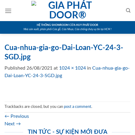
Skip
to
content
HỆ THỐNG SHOWROOM CỬA HUY PHÁT DOOR
Nhà sản xuất, phân phối Cửa gỗ, Cửa Nhựa, Cửa chống cháy uy tín tại HCM !
Cua-nhua-gia-go-Dai-Loan-YC-24-3-
SGD.jpg
Published
26/08/2021
at
1024 × 1024
in
Cua-nhua-gia-go-
Dai-Loan-YC-24-3-SGD.jpg
Trackbacks are closed, but you can
post a comment
.
←
Previous
Next
→
TIN TỨC - SỰ KIỆN MỚI ĐƯA