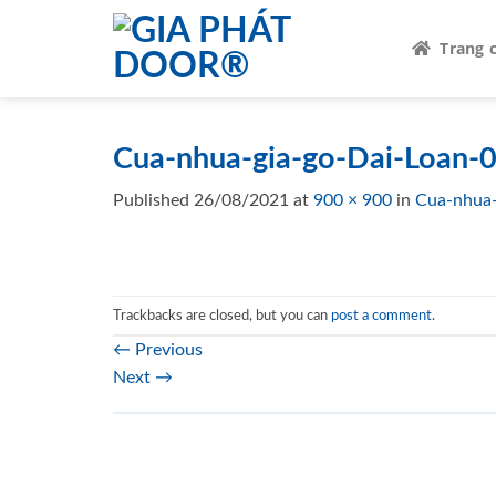
Skip
to
Trang 
content
Cua-nhua-gia-go-Dai-Loan-
Published
26/08/2021
at
900 × 900
in
Cua-nhua-
Trackbacks are closed, but you can
post a comment
.
←
Previous
Next
→