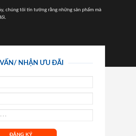
háy, chúng tôi tin tưởng rằng những sản phẩm mà
ối.
 VẤN/ NHẬN ƯU ĐÃI