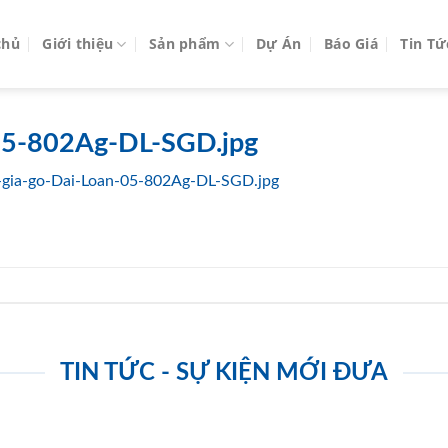
chủ
Giới thiệu
Sản phẩm
Dự Án
Báo Giá
Tin Tứ
05-802Ag-DL-SGD.jpg
gia-go-Dai-Loan-05-802Ag-DL-SGD.jpg
TIN TỨC - SỰ KIỆN MỚI ĐƯA