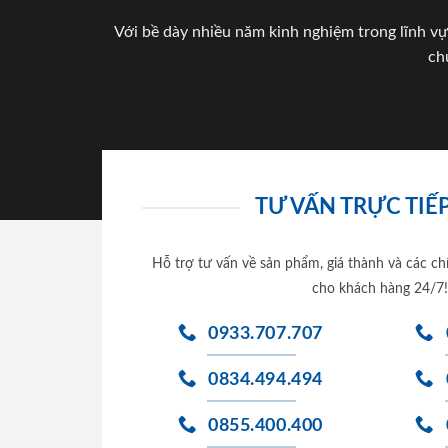
Với bề dày nhiều năm kinh nghiệm trong lĩnh vự
ch
TƯ VẤN TRỰC TIẾP
Hỗ trợ tư vấn về sản phẩm, giá thành và các ch
cho khách hàng 24/7!
0933.707.707
0834.494.494
0855.400.400