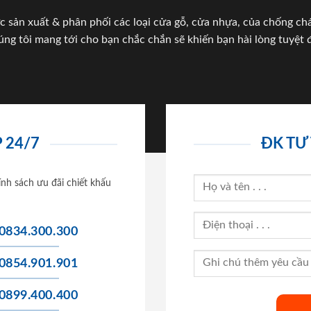
c sản xuất & phân phối các loại cửa gỗ, cửa nhựa, của chống c
úng tôi mang tới cho bạn chắc chắn sẽ khiến bạn hài lòng tuyệt đ
 24/7
ĐK TƯ
ính sách ưu đãi chiết khấu
0834.300.300
0854.901.901
0899.400.400