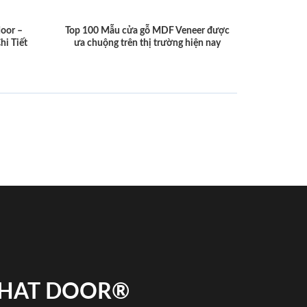
door –
Top 100 Mẫu cửa gỗ MDF Veneer được
hi Tiết
ưa chuộng trên thị trường hiện nay
 PHAT DOOR®