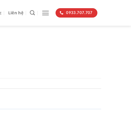
c
Liên hệ
0933.707.707