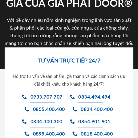
GIA CỦA GIA PHAT DOOR®
Với bề dày nhiều năm kinh nghiệm trong lĩnh vực sản xuất
& phân phối các loại cửa gỗ, cửa nhựa, của chống cháy,
chúng tôi tin tưởng rằng những sản phẩm mà chúng tôi
mang tới cho bạn chắc chắn sẽ khiến bạn hài lòng tuyệt đối.
TƯ VẤN TRỰC TIẾP 24/7
Hỗ trợ tư vấn về sản phẩm, giá thành và các chính sách ưu
đãi chiết khấu cho khách hàng 24/7!
0933.707.707
0834.494.494
0855.400.400
0824.400.400
0834.300.300
0854.901.901
0899.400.400
0818.400.400