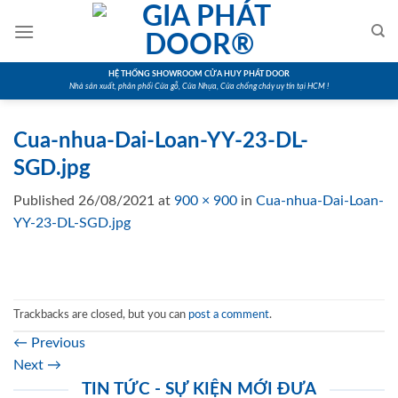
Skip
to
content
HỆ THỐNG SHOWROOM CỬA HUY PHÁT DOOR
Nhà sản xuất, phân phối Cửa gỗ, Cửa Nhựa, Cửa chống cháy uy tín tại HCM !
Cua-nhua-Dai-Loan-YY-23-DL-
SGD.jpg
Published
26/08/2021
at
900 × 900
in
Cua-nhua-Dai-Loan-
YY-23-DL-SGD.jpg
Trackbacks are closed, but you can
post a comment
.
←
Previous
Next
→
TIN TỨC - SỰ KIỆN MỚI ĐƯA