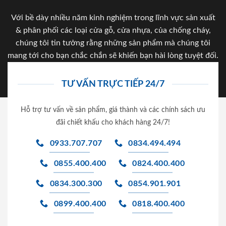
Với bề dày nhiều năm kinh nghiệm trong lĩnh vực sản xuất
& phân phối các loại cửa gỗ, cửa nhựa, của chống cháy,
chúng tôi tin tưởng rằng những sản phẩm mà chúng tôi
mang tới cho bạn chắc chắn sẽ khiến bạn hài lòng tuyệt đối.
TƯ VẤN TRỰC TIẾP 24/7
Hỗ trợ tư vấn về sản phẩm, giá thành và các chính sách ưu
đãi chiết khấu cho khách hàng 24/7!
0933.707.707
0834.494.494
0855.400.400
0824.400.400
0834.300.300
0854.901.901
0899.400.400
0818.400.400