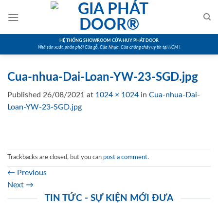
Skip
to
content
HỆ THỐNG SHOWROOM CỬA HUY PHÁT DOOR
Nhà sản xuất, phân phối Cửa gỗ, Cửa Nhựa, Cửa chống cháy uy tín tại HCM !
Cua-nhua-Dai-Loan-YW-23-SGD.jpg
Published
26/08/2021
at
1024 × 1024
in
Cua-nhua-Dai-
Loan-YW-23-SGD.jpg
Trackbacks are closed, but you can
post a comment
.
←
Previous
Next
→
TIN TỨC - SỰ KIỆN MỚI ĐƯA