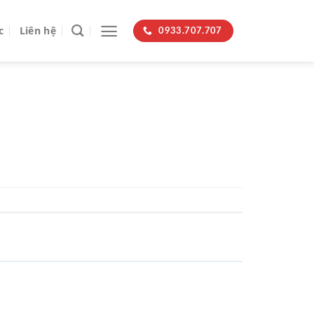
c
Liên hệ
0933.707.707