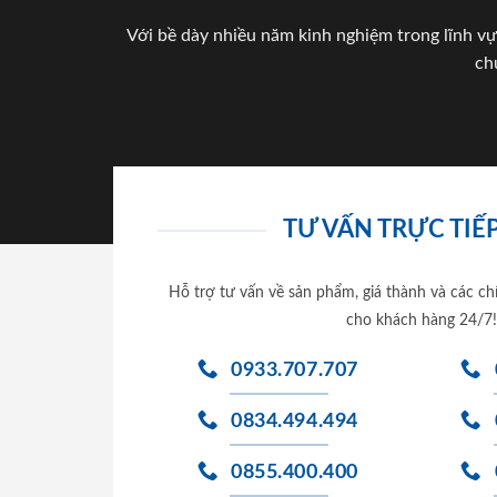
Với bề dày nhiều năm kinh nghiệm trong lĩnh vự
ch
TƯ VẤN TRỰC TIẾP
Hỗ trợ tư vấn về sản phẩm, giá thành và các ch
cho khách hàng 24/7!
0933.707.707
0834.494.494
0855.400.400