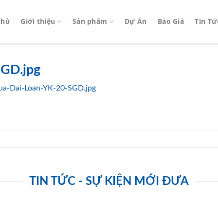
chủ
Giới thiệu
Sản phẩm
Dự Án
Báo Giá
Tin Tứ
GD.jpg
ua-Dai-Loan-YK-20-SGD.jpg
TIN TỨC - SỰ KIỆN MỚI ĐƯA