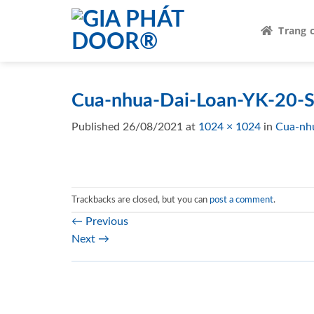
Skip
to
Trang 
content
Cua-nhua-Dai-Loan-YK-20-S
Published
26/08/2021
at
1024 × 1024
in
Cua-nh
Trackbacks are closed, but you can
post a comment
.
←
Previous
Next
→