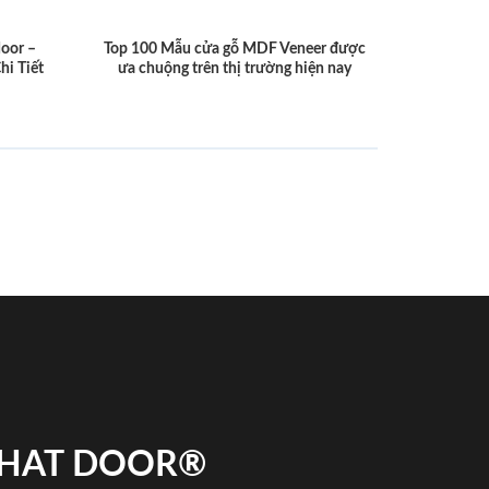
door –
Top 100 Mẫu cửa gỗ MDF Veneer được
hi Tiết
ưa chuộng trên thị trường hiện nay
 PHAT DOOR®