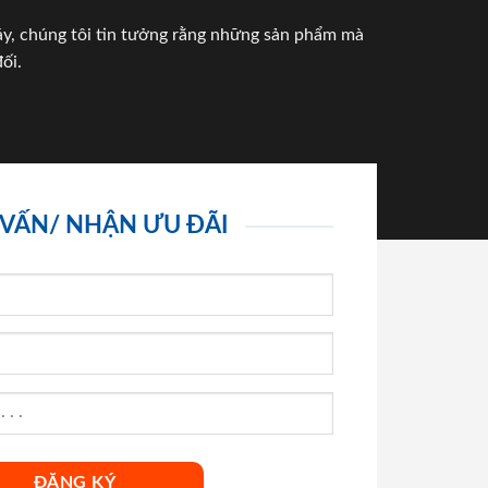
háy, chúng tôi tin tưởng rằng những sản phẩm mà
ối.
 VẤN/ NHẬN ƯU ĐÃI