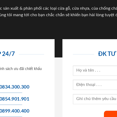
c sản xuất & phân phối các loại cửa gỗ, cửa nhựa, của chống c
úng tôi mang tới cho bạn chắc chắn sẽ khiến bạn hài lòng tuyệt đ
 24/7
ĐK TƯ
ính sách ưu đãi chiết khấu
0834.300.300
0854.901.901
0899.400.400