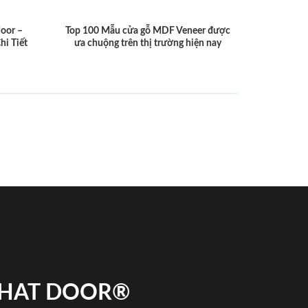
door –
Top 100 Mẫu cửa gỗ MDF Veneer được
hi Tiết
ưa chuộng trên thị trường hiện nay
 PHAT DOOR®