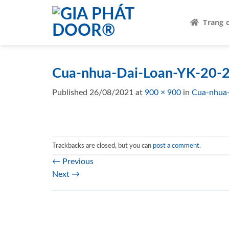
Skip
to
Trang 
content
Cua-nhua-Dai-Loan-YK-20-2
Published
26/08/2021
at
900 × 900
in
Cua-nhua-
Trackbacks are closed, but you can
post a comment
.
←
Previous
Next
→