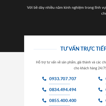
Với bề dày nhiều năm kinh nghiệm trong lĩnh vự
ch
TƯ VẤN TRỰC TIẾP
Hỗ trợ tư vấn về sản phẩm, giá thành và các ch
cho khách hàng 24/7!
0933.707.707
0834.494.494
0855.400.400