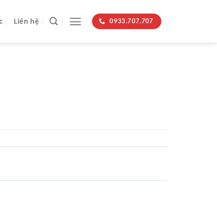
c
Liên hệ
0933.707.707