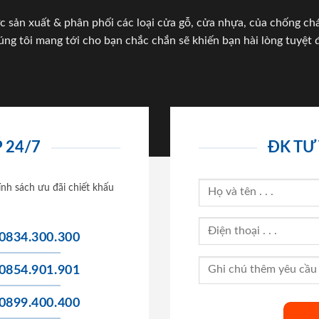
c sản xuất & phân phối các loại cửa gỗ, cửa nhựa, của chống c
úng tôi mang tới cho bạn chắc chắn sẽ khiến bạn hài lòng tuyệt đ
 24/7
ĐK TƯ
ính sách ưu đãi chiết khấu
0834.300.300
0854.901.901
0899.400.400