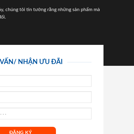
háy, chúng tôi tin tưởng rằng những sản phẩm mà
ối.
 VẤN/ NHẬN ƯU ĐÃI