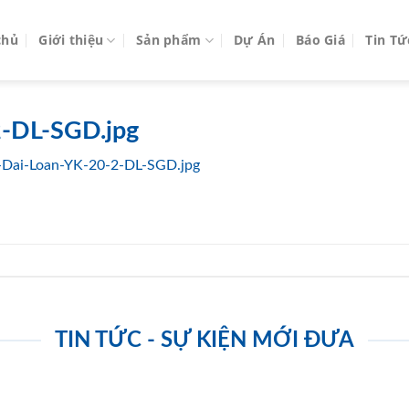
chủ
Giới thiệu
Sản phẩm
Dự Án
Báo Giá
Tin Tứ
-DL-SGD.jpg
Dai-Loan-YK-20-2-DL-SGD.jpg
TIN TỨC - SỰ KIỆN MỚI ĐƯA