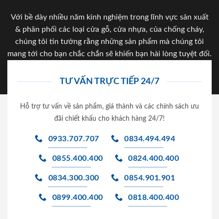
Với bề dày nhiều năm kinh nghiệm trong lĩnh vực sản xuất
& phân phối các loại cửa gỗ, cửa nhựa, của chống cháy,
chúng tôi tin tưởng rằng những sản phẩm mà chúng tôi
mang tới cho bạn chắc chắn sẽ khiến bạn hài lòng tuyệt đối.
TƯ VẤN TRỰC TIẾP 24/7
Hỗ trợ tư vấn về sản phẩm, giá thành và các chính sách ưu
đãi chiết khấu cho khách hàng 24/7!
0933.707.707
0834.494.494
0855.400.400
0824.400.400
0834.300.300
0854.901.901
0899.400.400
0818.400.400