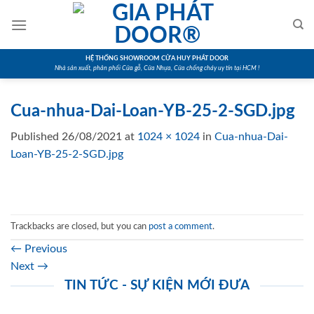
Skip
to
content
HỆ THỐNG SHOWROOM CỬA HUY PHÁT DOOR
Nhà sản xuất, phân phối Cửa gỗ, Cửa Nhựa, Cửa chống cháy uy tín tại HCM !
Cua-nhua-Dai-Loan-YB-25-2-SGD.jpg
Published
26/08/2021
at
1024 × 1024
in
Cua-nhua-Dai-
Loan-YB-25-2-SGD.jpg
Trackbacks are closed, but you can
post a comment
.
←
Previous
Next
→
TIN TỨC - SỰ KIỆN MỚI ĐƯA