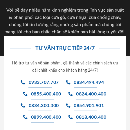
Với bề dày nhiều năm kinh nghiệm trong lĩnh vực sản xuất
& phân phối các loại cửa gỗ, cửa nhựa, của chống cháy,
chúng tôi tin tưởng rằng những sản phẩm mà chúng tôi
mang tới cho bạn chắc chắn sẽ khiến bạn hài lòng tuyệt đối.
TƯ VẤN TRỰC TIẾP 24/7
Hỗ trợ tư vấn về sản phẩm, giá thành và các chính sách ưu
đãi chiết khấu cho khách hàng 24/7!
0933.707.707
0834.494.494
0855.400.400
0824.400.400
0834.300.300
0854.901.901
0899.400.400
0818.400.400