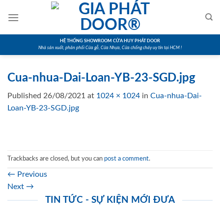
Skip
to
content
HỆ THỐNG SHOWROOM CỬA HUY PHÁT DOOR
Nhà sản xuất, phân phối Cửa gỗ, Cửa Nhựa, Cửa chống cháy uy tín tại HCM !
Cua-nhua-Dai-Loan-YB-23-SGD.jpg
Published
26/08/2021
at
1024 × 1024
in
Cua-nhua-Dai-
Loan-YB-23-SGD.jpg
Trackbacks are closed, but you can
post a comment
.
←
Previous
Next
→
TIN TỨC - SỰ KIỆN MỚI ĐƯA