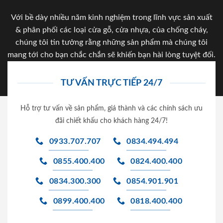
Với bề dày nhiều năm kinh nghiệm trong lĩnh vực sản xuất
& phân phối các loại cửa gỗ, cửa nhựa, của chống cháy,
chúng tôi tin tưởng rằng những sản phẩm mà chúng tôi
mang tới cho bạn chắc chắn sẽ khiến bạn hài lòng tuyệt đối.
TƯ VẤN TRỰC TIẾP 24/7
Hỗ trợ tư vấn về sản phẩm, giá thành và các chính sách ưu
đãi chiết khấu cho khách hàng 24/7!
0933.707.707
0834.494.494
0855.400.400
0824.400.400
0834.300.300
0854.901.901
0899.400.400
0818.400.400