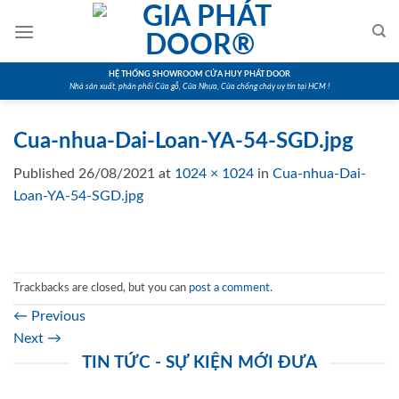
Skip
to
content
HỆ THỐNG SHOWROOM CỬA HUY PHÁT DOOR
Nhà sản xuất, phân phối Cửa gỗ, Cửa Nhựa, Cửa chống cháy uy tín tại HCM !
Cua-nhua-Dai-Loan-YA-54-SGD.jpg
Published
26/08/2021
at
1024 × 1024
in
Cua-nhua-Dai-
Loan-YA-54-SGD.jpg
Trackbacks are closed, but you can
post a comment
.
←
Previous
Next
→
TIN TỨC - SỰ KIỆN MỚI ĐƯA