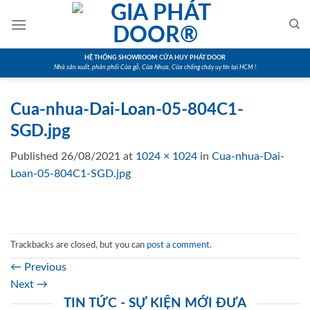
Skip
to
content
HỆ THỐNG SHOWROOM CỬA HUY PHÁT DOOR
Nhà sản xuất, phân phối Cửa gỗ, Cửa Nhựa, Cửa chống cháy uy tín tại HCM !
Cua-nhua-Dai-Loan-05-804C1-
SGD.jpg
Published
26/08/2021
at
1024 × 1024
in
Cua-nhua-Dai-
Loan-05-804C1-SGD.jpg
Trackbacks are closed, but you can
post a comment
.
←
Previous
Next
→
TIN TỨC - SỰ KIỆN MỚI ĐƯA