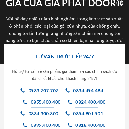
GIA CỦA GIA PHAT DOOR®
Với bề dày nhiều năm kinh nghiệm trong lĩnh vực sản xuất
& phân phối các loại cửa gỗ, cửa nhựa, của chống cháy,
chúng tôi tin tưởng rằng những sản phẩm mà chúng tôi
mang tới cho bạn chắc chắn sẽ khiến bạn hài lòng tuyệt đối.
TƯ VẤN TRỰC TIẾP 24/7
Hỗ trợ tư vấn về sản phẩm, giá thành và các chính sách ưu
đãi chiết khấu cho khách hàng 24/7!
0933.707.707
0834.494.494
0855.400.400
0824.400.400
0834.300.300
0854.901.901
0899.400.400
0818.400.400