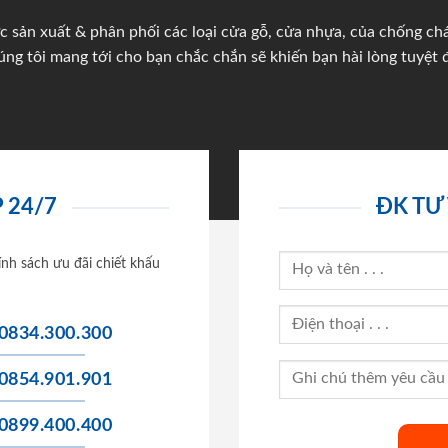
c sản xuất & phân phối các loại cửa gỗ, cửa nhựa, của chống c
úng tôi mang tới cho bạn chắc chắn sẽ khiến bạn hài lòng tuyệt đ
 24/7
ĐK TƯ
ính sách ưu đãi chiết khấu
0834.300.300
0854.901.901
0899.400.400