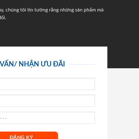
háy, chúng tôi tin tưởng rằng những sản phẩm mà
ối.
 VẤN/ NHẬN ƯU ĐÃI