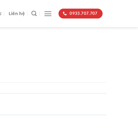
c
Liên hệ
0933.707.707