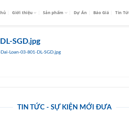
chủ
Giới thiệu
Sản phẩm
Dự Án
Báo Giá
Tin Tứ
-DL-SGD.jpg
-Dai-Loan-03-801-DL-SGD.jpg
TIN TỨC - SỰ KIỆN MỚI ĐƯA