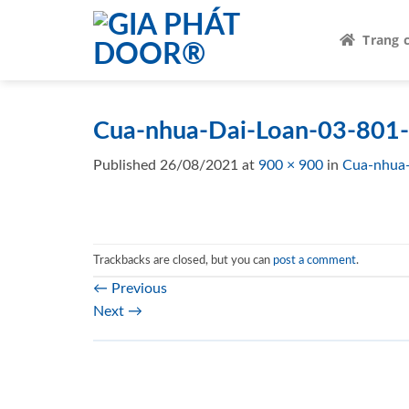
Skip
to
Trang 
content
Cua-nhua-Dai-Loan-03-801
Published
26/08/2021
at
900 × 900
in
Cua-nhua
Trackbacks are closed, but you can
post a comment
.
←
Previous
Next
→