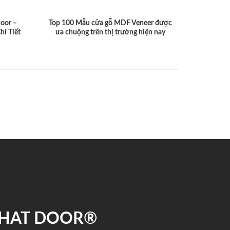
door –
Top 100 Mẫu cửa gỗ MDF Veneer được
hi Tiết
ưa chuộng trên thị trường hiện nay
 PHAT DOOR®