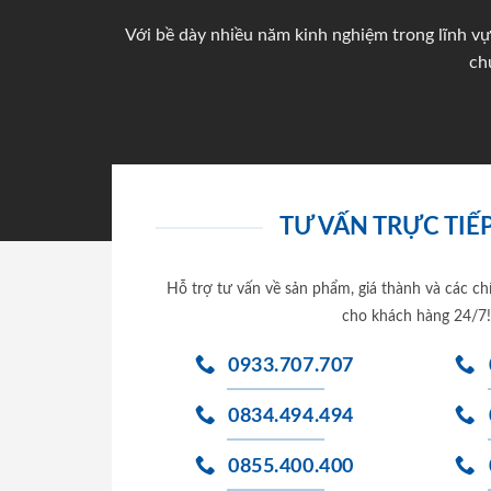
Với bề dày nhiều năm kinh nghiệm trong lĩnh vự
ch
TƯ VẤN TRỰC TIẾP
Hỗ trợ tư vấn về sản phẩm, giá thành và các ch
cho khách hàng 24/7!
0933.707.707
0834.494.494
0855.400.400