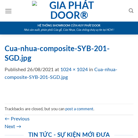
Skip
to
content
HỆ THỐNG SHOWROOM CỬA HUY PHÁT DOOR
Nhà sản xuất, phân phối Cửa gỗ, Cửa Nhựa, Cửa chống cháy uy tín tại HCM !
Cua-nhua-composite-SYB-201-
SGD.jpg
Published
26/08/2021
at
1024 × 1024
in
Cua-nhua-
composite-SYB-201-SGD.jpg
Trackbacks are closed, but you can
post a comment
.
←
Previous
Next
→
TIN TỨC - SỰ KIỆN MỚI ĐƯA