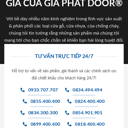
GIA CỦA GIA PHAT DOOR®
Với bề dày nhiều năm kinh nghiệm trong lĩnh vực sản xuất
& phân phối các loại cửa gỗ, cửa nhựa, của chống cháy,
chúng tôi tin tưởng rằng những sản phẩm mà chúng tôi
mang tới cho bạn chắc chắn sẽ khiến bạn hài lòng tuyệt đối.
TƯ VẤN TRỰC TIẾP 24/7
Hỗ trợ tư vấn về sản phẩm, giá thành và các chính sách ưu
đãi chiết khấu cho khách hàng 24/7!
0933.707.707
0834.494.494
0855.400.400
0824.400.400
0834.300.300
0854.901.901
0899.400.400
0818.400.400