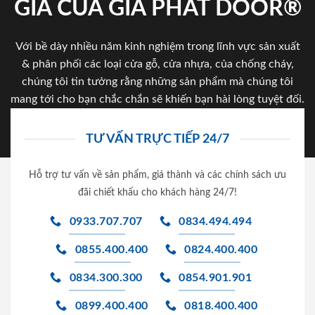
GIA CỦA GIA PHAT DOOR®
Với bề dày nhiều năm kinh nghiệm trong lĩnh vực sản xuất
& phân phối các loại cửa gỗ, cửa nhựa, của chống cháy,
chúng tôi tin tưởng rằng những sản phẩm mà chúng tôi
mang tới cho bạn chắc chắn sẽ khiến bạn hài lòng tuyệt đối.
TƯ VẤN TRỰC TIẾP 24/7
Hỗ trợ tư vấn về sản phẩm, giá thành và các chính sách ưu
đãi chiết khấu cho khách hàng 24/7!
0933.707.707
0834.494.494
0855.400.400
0824.400.400
0834.300.300
0854.901.901
0899.400.400
0818.400.400