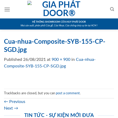
Skip
to
content
HỆ THỐNG SHOWROOM CỬA HUY PHÁT DOOR
Nhà sản xuất, phân phối Cửa gỗ, Cửa Nhựa, Cửa chống cháy uy tín tại HCM !
Cua-nhua-Composite-SYB-155-CP-
SGD.jpg
Published
26/08/2021
at
900 × 900
in
Cua-nhua-
Composite-SYB-155-CP-SGD.jpg
Trackbacks are closed, but you can
post a comment
.
←
Previous
Next
→
TIN TỨC - SỰ KIỆN MỚI ĐƯA