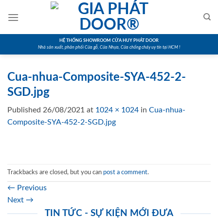
Skip
to
content
HỆ THỐNG SHOWROOM CỬA HUY PHÁT DOOR
Nhà sản xuất, phân phối Cửa gỗ, Cửa Nhựa, Cửa chống cháy uy tín tại HCM !
Cua-nhua-Composite-SYA-452-2-
SGD.jpg
Published
26/08/2021
at
1024 × 1024
in
Cua-nhua-
Composite-SYA-452-2-SGD.jpg
Trackbacks are closed, but you can
post a comment
.
←
Previous
Next
→
TIN TỨC - SỰ KIỆN MỚI ĐƯA