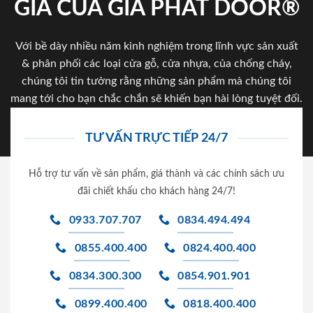
GIA CỦA GIA PHAT DOOR®
Với bề dày nhiều năm kinh nghiệm trong lĩnh vực sản xuất
& phân phối các loại cửa gỗ, cửa nhựa, của chống cháy,
chúng tôi tin tưởng rằng những sản phẩm mà chúng tôi
mang tới cho bạn chắc chắn sẽ khiến bạn hài lòng tuyệt đối.
TƯ VẤN TRỰC TIẾP 24/7
Hỗ trợ tư vấn về sản phẩm, giá thành và các chính sách ưu
đãi chiết khấu cho khách hàng 24/7!
0933.707.707
0834.494.494
0855.400.400
0824.400.400
0834.300.300
0854.901.901
0899.400.400
0818.400.400