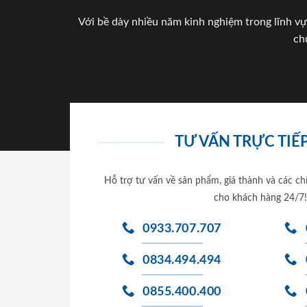
Với bề dày nhiều năm kinh nghiệm trong lĩnh vự
ch
TƯ VẤN TRỰC TIẾP
Hỗ trợ tư vấn về sản phẩm, giá thành và các ch
cho khách hàng 24/7!
0933.707.707
0834.494.494
0855.400.400