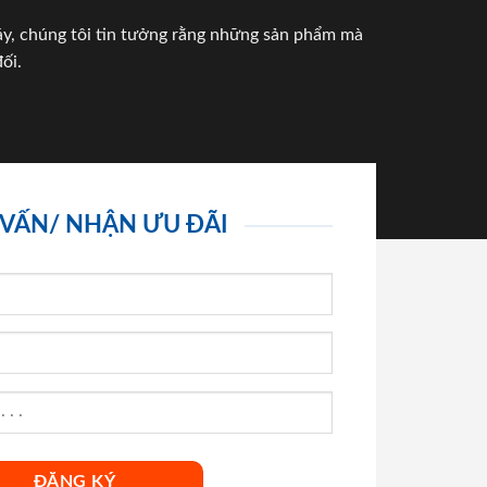
háy, chúng tôi tin tưởng rằng những sản phẩm mà
ối.
 VẤN/ NHẬN ƯU ĐÃI