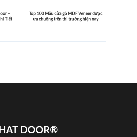
door –
Top 100 Mẫu cửa gỗ MDF Veneer được
hi Tiết
ưa chuộng trên thị trường hiện nay
 PHAT DOOR®