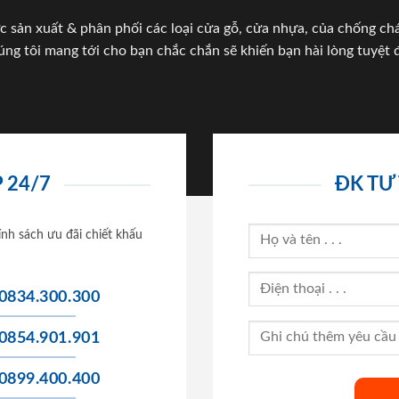
c sản xuất & phân phối các loại cửa gỗ, cửa nhựa, của chống c
úng tôi mang tới cho bạn chắc chắn sẽ khiến bạn hài lòng tuyệt đ
 24/7
ĐK TƯ
ính sách ưu đãi chiết khấu
0834.300.300
0854.901.901
0899.400.400