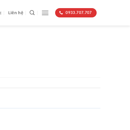
c
Liên hệ
0933.707.707