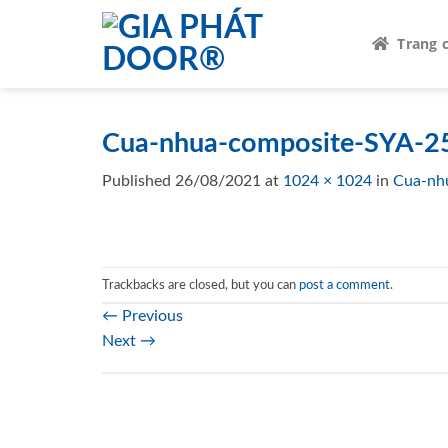
Skip
to
Trang 
content
Cua-nhua-composite-SYA-2
Published
26/08/2021
at
1024 × 1024
in
Cua-nh
Trackbacks are closed, but you can
post a comment
.
←
Previous
Next
→