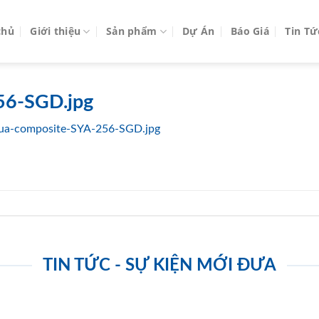
chủ
Giới thiệu
Sản phẩm
Dự Án
Báo Giá
Tin Tứ
56-SGD.jpg
ua-composite-SYA-256-SGD.jpg
TIN TỨC - SỰ KIỆN MỚI ĐƯA