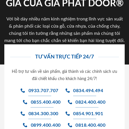
GIA CỦA GIA PHAT DOOR®
Với bề dày nhiều năm kinh nghiệm trong lĩnh vực sản xuất
& phân phối các loại cửa gỗ, cửa nhựa, của chống cháy,
chúng tôi tin tưởng rằng những sản phẩm mà chúng tôi
mang tới cho bạn chắc chắn sẽ khiến bạn hài lòng tuyệt đối.
TƯ VẤN TRỰC TIẾP 24/7
Hỗ trợ tư vấn về sản phẩm, giá thành và các chính sách ưu
đãi chiết khấu cho khách hàng 24/7!
0933.707.707
0834.494.494
0855.400.400
0824.400.400
0834.300.300
0854.901.901
0899.400.400
0818.400.400