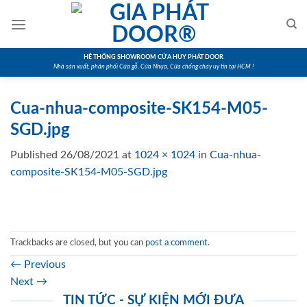
Skip
to
content
HỆ THỐNG SHOWROOM CỬA HUY PHÁT DOOR
Nhà sản xuất, phân phối Cửa gỗ, Cửa Nhựa, Cửa chống cháy uy tín tại HCM !
Cua-nhua-composite-SK154-M05-
SGD.jpg
Published
26/08/2021
at
1024 × 1024
in
Cua-nhua-
composite-SK154-M05-SGD.jpg
Trackbacks are closed, but you can
post a comment
.
←
Previous
Next
→
TIN TỨC - SỰ KIỆN MỚI ĐƯA