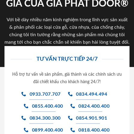
GIA CỦA GIA PHAT DOOR®
Với bề dày nhiều năm kinh nghiệm trong lĩnh vực sản xuất
& phân phối các loại cửa gỗ, cửa nhựa, của chống cháy,
chúng tôi tin tưởng rằng những sản phẩm mà chúng tôi
mang tới cho bạn chắc chắn sẽ khiến bạn hài lòng tuyệt đối.
TƯ VẤN TRỰC TIẾP 24/7
Hỗ trợ tư vấn về sản phẩm, giá thành và các chính sách ưu
đãi chiết khấu cho khách hàng 24/7!
0933.707.707
0834.494.494
0855.400.400
0824.400.400
0834.300.300
0854.901.901
0899.400.400
0818.400.400