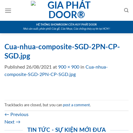
Skip
to
content
HỆ THỐNG SHOWROOM CỬA HUY PHÁT DOOR
Nhà sản xuất, phân phối Cửa gỗ, Cửa Nhựa, Cửa chống cháy uy tín tại HCM !
Cua-nhua-composite-SGD-2PN-CP-
SGD.jpg
Published
26/08/2021
at
900 × 900
in
Cua-nhua-
composite-SGD-2PN-CP-SGD.jpg
Trackbacks are closed, but you can
post a comment
.
←
Previous
Next
→
TIN TỨC - SỰ KIỆN MỚI ĐƯA