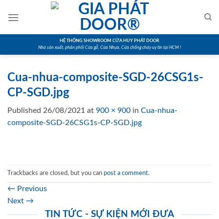
Skip
to
content
HỆ THỐNG SHOWROOM CỬA HUY PHÁT DOOR
Nhà sản xuất, phân phối Cửa gỗ, Cửa Nhựa, Cửa chống cháy uy tín tại HCM !
Cua-nhua-composite-SGD-26CSG1s-
CP-SGD.jpg
Published
26/08/2021
at
900 × 900
in
Cua-nhua-
composite-SGD-26CSG1s-CP-SGD.jpg
Trackbacks are closed, but you can
post a comment
.
←
Previous
Next
→
TIN TỨC - SỰ KIỆN MỚI ĐƯA