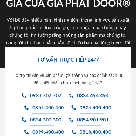
GIA CỦA GIA PHAT DOOR®
Với bề dày nhiều năm kinh nghiệm trong lĩnh vực sản xuất
& phân phối các loại cửa gỗ, cửa nhựa, của chống cháy,
chúng tôi tin tưởng rằng những sản phẩm mà chúng tôi
mang tới cho bạn chắc chắn sẽ khiến bạn hài lòng tuyệt đối.
TƯ VẤN TRỰC TIẾP 24/7
Hỗ trợ tư vấn về sản phẩm, giá thành và các chính sách ưu
đãi chiết khấu cho khách hàng 24/7!
0933.707.707
0834.494.494
0855.400.400
0824.400.400
0834.300.300
0854.901.901
0899.400.400
0818.400.400