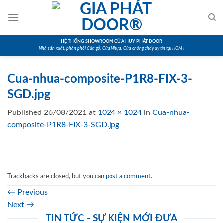
Skip
to
content
HỆ THỐNG SHOWROOM CỬA HUY PHÁT DOOR
Nhà sản xuất, phân phối Cửa gỗ, Cửa Nhựa, Cửa chống cháy uy tín tại HCM !
Cua-nhua-composite-P1R8-FIX-3-
SGD.jpg
Published
26/08/2021
at
1024 × 1024
in
Cua-nhua-
composite-P1R8-FIX-3-SGD.jpg
Trackbacks are closed, but you can
post a comment
.
←
Previous
Next
→
TIN TỨC - SỰ KIỆN MỚI ĐƯA