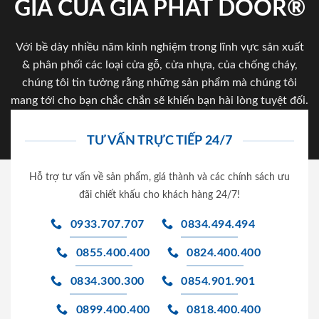
GIA CỦA GIA PHAT DOOR®
Với bề dày nhiều năm kinh nghiệm trong lĩnh vực sản xuất
& phân phối các loại cửa gỗ, cửa nhựa, của chống cháy,
chúng tôi tin tưởng rằng những sản phẩm mà chúng tôi
mang tới cho bạn chắc chắn sẽ khiến bạn hài lòng tuyệt đối.
TƯ VẤN TRỰC TIẾP 24/7
Hỗ trợ tư vấn về sản phẩm, giá thành và các chính sách ưu
đãi chiết khấu cho khách hàng 24/7!
0933.707.707
0834.494.494
0855.400.400
0824.400.400
0834.300.300
0854.901.901
0899.400.400
0818.400.400