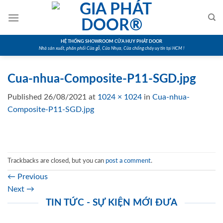
Skip
to
content
HỆ THỐNG SHOWROOM CỬA HUY PHÁT DOOR
Nhà sản xuất, phân phối Cửa gỗ, Cửa Nhựa, Cửa chống cháy uy tín tại HCM !
Cua-nhua-Composite-P11-SGD.jpg
Published
26/08/2021
at
1024 × 1024
in
Cua-nhua-
Composite-P11-SGD.jpg
Trackbacks are closed, but you can
post a comment
.
←
Previous
Next
→
TIN TỨC - SỰ KIỆN MỚI ĐƯA