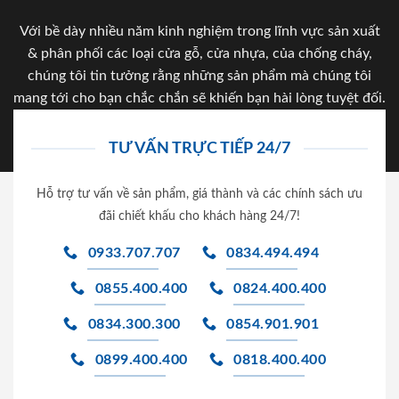
Với bề dày nhiều năm kinh nghiệm trong lĩnh vực sản xuất
& phân phối các loại cửa gỗ, cửa nhựa, của chống cháy,
chúng tôi tin tưởng rằng những sản phẩm mà chúng tôi
mang tới cho bạn chắc chắn sẽ khiến bạn hài lòng tuyệt đối.
TƯ VẤN TRỰC TIẾP 24/7
Hỗ trợ tư vấn về sản phẩm, giá thành và các chính sách ưu
đãi chiết khấu cho khách hàng 24/7!
0933.707.707
0834.494.494
0855.400.400
0824.400.400
0834.300.300
0854.901.901
0899.400.400
0818.400.400