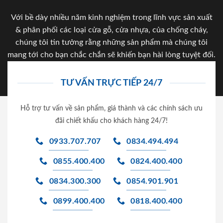
Với bề dày nhiều năm kinh nghiệm trong lĩnh vực sản xuất
& phân phối các loại cửa gỗ, cửa nhựa, của chống cháy,
chúng tôi tin tưởng rằng những sản phẩm mà chúng tôi
mang tới cho bạn chắc chắn sẽ khiến bạn hài lòng tuyệt đối.
TƯ VẤN TRỰC TIẾP 24/7
Hỗ trợ tư vấn về sản phẩm, giá thành và các chính sách ưu
đãi chiết khấu cho khách hàng 24/7!
0933.707.707
0834.494.494
0855.400.400
0824.400.400
0834.300.300
0854.901.901
0899.400.400
0818.400.400