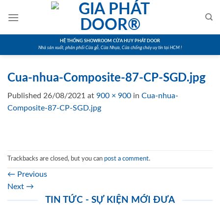
Skip
to
content
HỆ THỐNG SHOWROOM CỬA HUY PHÁT DOOR
Nhà sản xuất, phân phối Cửa gỗ, Cửa Nhựa, Cửa chống cháy uy tín tại HCM !
Cua-nhua-Composite-87-CP-SGD.jpg
Published
26/08/2021
at
900 × 900
in
Cua-nhua-
Composite-87-CP-SGD.jpg
Trackbacks are closed, but you can
post a comment
.
←
Previous
Next
→
TIN TỨC - SỰ KIỆN MỚI ĐƯA