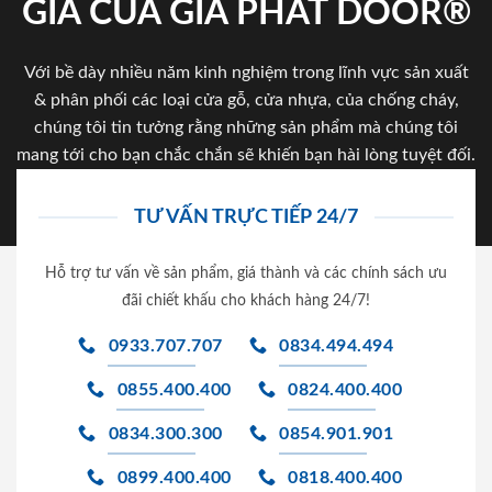
GIA CỦA GIA PHAT DOOR®
Với bề dày nhiều năm kinh nghiệm trong lĩnh vực sản xuất
& phân phối các loại cửa gỗ, cửa nhựa, của chống cháy,
chúng tôi tin tưởng rằng những sản phẩm mà chúng tôi
mang tới cho bạn chắc chắn sẽ khiến bạn hài lòng tuyệt đối.
TƯ VẤN TRỰC TIẾP 24/7
Hỗ trợ tư vấn về sản phẩm, giá thành và các chính sách ưu
đãi chiết khấu cho khách hàng 24/7!
0933.707.707
0834.494.494
0855.400.400
0824.400.400
0834.300.300
0854.901.901
0899.400.400
0818.400.400