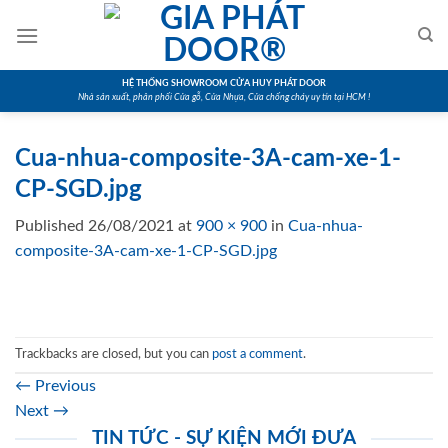
Skip
to
content
HỆ THỐNG SHOWROOM CỬA HUY PHÁT DOOR
Nhà sản xuất, phân phối Cửa gỗ, Cửa Nhựa, Cửa chống cháy uy tín tại HCM !
Cua-nhua-composite-3A-cam-xe-1-
CP-SGD.jpg
Published
26/08/2021
at
900 × 900
in
Cua-nhua-
composite-3A-cam-xe-1-CP-SGD.jpg
Trackbacks are closed, but you can
post a comment
.
←
Previous
Next
→
TIN TỨC - SỰ KIỆN MỚI ĐƯA