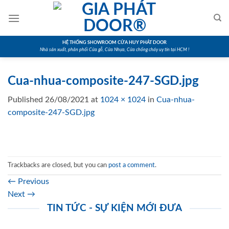
Skip
to
content
HỆ THỐNG SHOWROOM CỬA HUY PHÁT DOOR
Nhà sản xuất, phân phối Cửa gỗ, Cửa Nhựa, Cửa chống cháy uy tín tại HCM !
Cua-nhua-composite-247-SGD.jpg
Published
26/08/2021
at
1024 × 1024
in
Cua-nhua-
composite-247-SGD.jpg
Trackbacks are closed, but you can
post a comment
.
←
Previous
Next
→
TIN TỨC - SỰ KIỆN MỚI ĐƯA