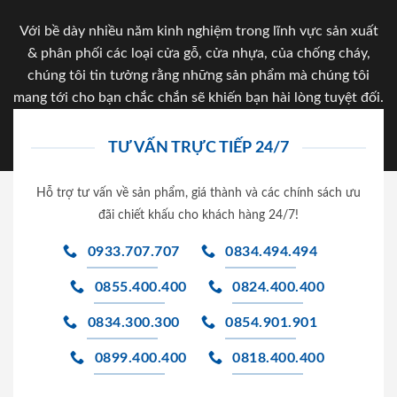
Với bề dày nhiều năm kinh nghiệm trong lĩnh vực sản xuất
& phân phối các loại cửa gỗ, cửa nhựa, của chống cháy,
chúng tôi tin tưởng rằng những sản phẩm mà chúng tôi
mang tới cho bạn chắc chắn sẽ khiến bạn hài lòng tuyệt đối.
TƯ VẤN TRỰC TIẾP 24/7
Hỗ trợ tư vấn về sản phẩm, giá thành và các chính sách ưu
đãi chiết khấu cho khách hàng 24/7!
0933.707.707
0834.494.494
0855.400.400
0824.400.400
0834.300.300
0854.901.901
0899.400.400
0818.400.400