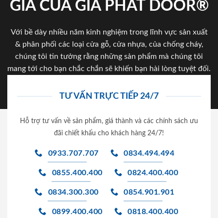
GIA CỦA GIA PHAT DOOR®
Với bề dày nhiều năm kinh nghiệm trong lĩnh vực sản xuất
& phân phối các loại cửa gỗ, cửa nhựa, của chống cháy,
chúng tôi tin tưởng rằng những sản phẩm mà chúng tôi
mang tới cho bạn chắc chắn sẽ khiến bạn hài lòng tuyệt đối.
TƯ VẤN TRỰC TIẾP 24/7
Hỗ trợ tư vấn về sản phẩm, giá thành và các chính sách ưu
đãi chiết khấu cho khách hàng 24/7!
0933.707.707
0834.494.494
0855.400.400
0824.400.400
0834.300.300
0854.901.901
0899.400.400
0818.400.400