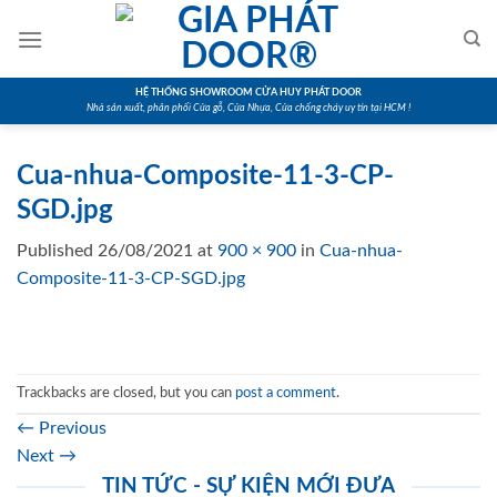
Skip
to
content
HỆ THỐNG SHOWROOM CỬA HUY PHÁT DOOR
Nhà sản xuất, phân phối Cửa gỗ, Cửa Nhựa, Cửa chống cháy uy tín tại HCM !
Cua-nhua-Composite-11-3-CP-
SGD.jpg
Published
26/08/2021
at
900 × 900
in
Cua-nhua-
Composite-11-3-CP-SGD.jpg
Trackbacks are closed, but you can
post a comment
.
←
Previous
Next
→
TIN TỨC - SỰ KIỆN MỚI ĐƯA