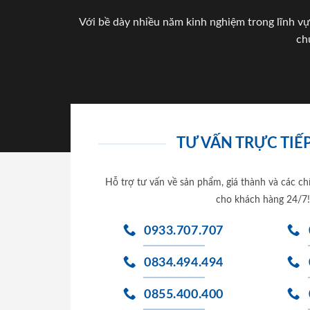
Với bề dày nhiều năm kinh nghiệm trong lĩnh vự
ch
TƯ VẤN TRỰC TIẾP
Hỗ trợ tư vấn về sản phẩm, giá thành và các ch
cho khách hàng 24/7!
0933.707.707
0834.494.494
0855.400.400