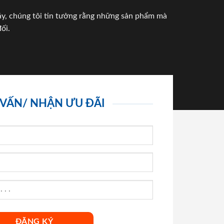
háy, chúng tôi tin tưởng rằng những sản phẩm mà
ối.
 VẤN/ NHẬN ƯU ĐÃI