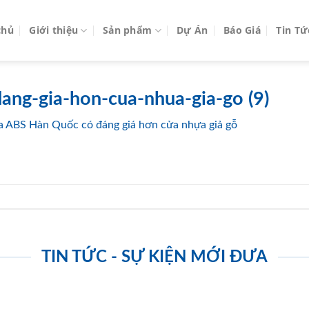
chủ
Giới thiệu
Sản phẩm
Dự Án
Báo Giá
Tin Tứ
ang-gia-hon-cua-nhua-gia-go (9)
 ABS Hàn Quốc có đáng giá hơn cửa nhựa giả gỗ
TIN TỨC - SỰ KIỆN MỚI ĐƯA