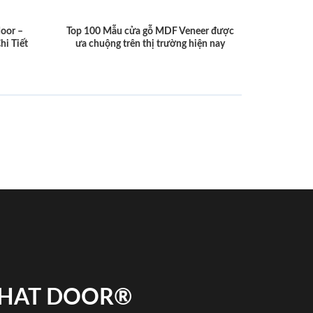
door –
Top 100 Mẫu cửa gỗ MDF Veneer được
hi Tiết
ưa chuộng trên thị trường hiện nay
 PHAT DOOR®