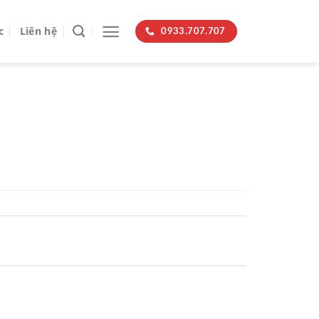
c
Liên hệ
0933.707.707