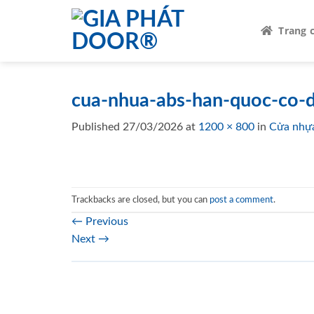
Skip
to
Trang 
content
cua-nhua-abs-han-quoc-co-d
Published
27/03/2026
at
1200 × 800
in
Cửa nhựa
Trackbacks are closed, but you can
post a comment
.
←
Previous
Next
→