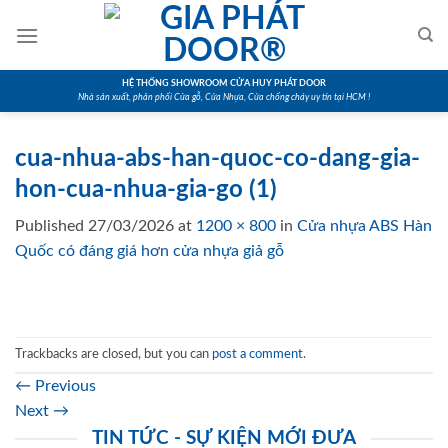
Skip
to
content
HỆ THỐNG SHOWROOM CỬA HUY PHÁT DOOR
Nhà sản xuất, phân phối Cửa gỗ, Cửa Nhựa, Cửa chống cháy uy tín tại HCM !
cua-nhua-abs-han-quoc-co-dang-gia-
hon-cua-nhua-gia-go (1)
Published
27/03/2026
at
1200 × 800
in
Cửa nhựa ABS Hàn
Quốc có đáng giá hơn cửa nhựa giả gỗ
Trackbacks are closed, but you can
post a comment
.
←
Previous
Next
→
TIN TỨC - SỰ KIỆN MỚI ĐƯA