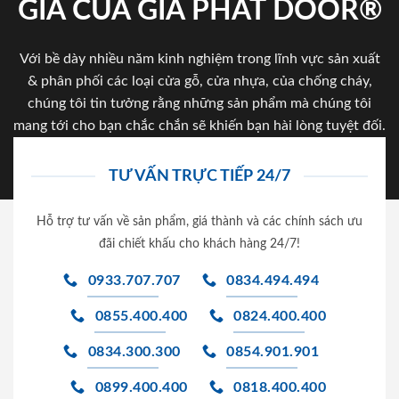
GIA CỦA GIA PHAT DOOR®
Với bề dày nhiều năm kinh nghiệm trong lĩnh vực sản xuất
& phân phối các loại cửa gỗ, cửa nhựa, của chống cháy,
chúng tôi tin tưởng rằng những sản phẩm mà chúng tôi
mang tới cho bạn chắc chắn sẽ khiến bạn hài lòng tuyệt đối.
TƯ VẤN TRỰC TIẾP 24/7
Hỗ trợ tư vấn về sản phẩm, giá thành và các chính sách ưu
đãi chiết khấu cho khách hàng 24/7!
0933.707.707
0834.494.494
0855.400.400
0824.400.400
0834.300.300
0854.901.901
0899.400.400
0818.400.400